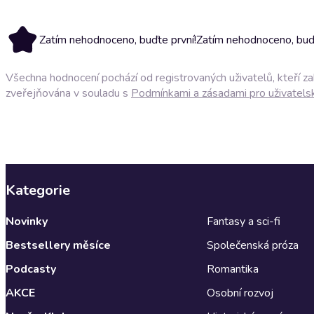
Zatím nehodnoceno, buďte první!
Zatím nehodnoceno, buďt
Všechna hodnocení pochází od registrovaných uživatelů, kteří z
zveřejňována v souladu s
Podmínkami a zásadami pro uživatels
Kategorie
Novinky
Fantasy a sci-fi
Bestsellery měsíce
Společenská próza
Podcasty
Romantika
AKCE
Osobní rozvoj