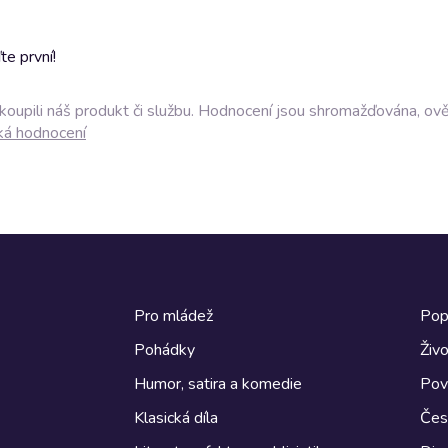
e první!
akoupili náš produkt či službu. Hodnocení jsou shromažďována, ov
ká hodnocení
Pro mládež
Pop
Pohádky
Živo
Humor, satira a komedie
Pov
Klasická díla
Česk