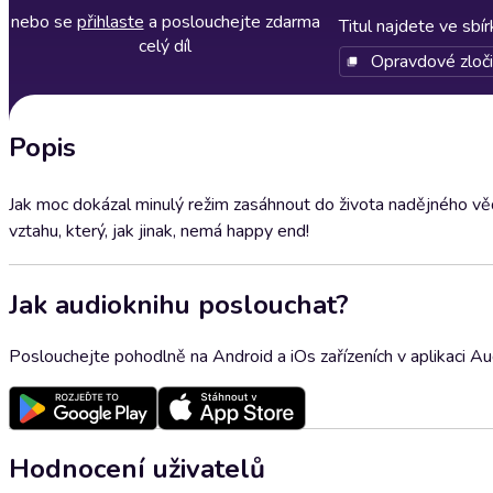
nebo se
přihlaste
a poslouchejte zdarma
Titul najdete ve sbí
celý díl
Opravdové zloč
Popis
Jak moc dokázal minulý režim zasáhnout do života nadějného věd
vztahu, který, jak jinak, nemá happy end!
Jak audioknihu poslouchat?
Poslouchejte pohodlně na Android a iOs zařízeních v aplikaci A
Hodnocení uživatelů