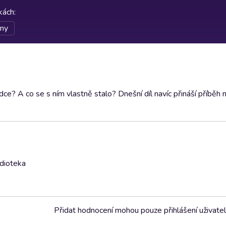
rkách
:
iny
ce? A co se s ním vlastně stalo? Dnešní díl navíc přináší příběh
udioteka
Přidat hodnocení mohou pouze přihlášení uživate