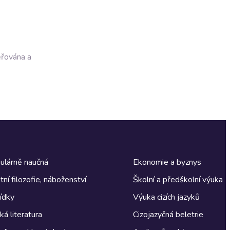
ěřována a
ulárně naučná
Ekonomie a byznys
tní filozofie, náboženství
Školní a předškolní výuka
ídky
Výuka cizích jazyků
á literatura
Cizojazyčná beletrie