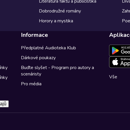
Literatura faktu a publicistika
Diva
Dobrodružné romány
Zahr
Horory a mystika
Poe
Informace
Aplikac
Předplatné Audioteka Klub
Dárkové poukazy
ínky
Buďte slyšet - Program pro autory a
scenáristy
Vše
ínky
Pro média
ajů