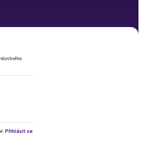
 milostného
lé.
Přihlásit se