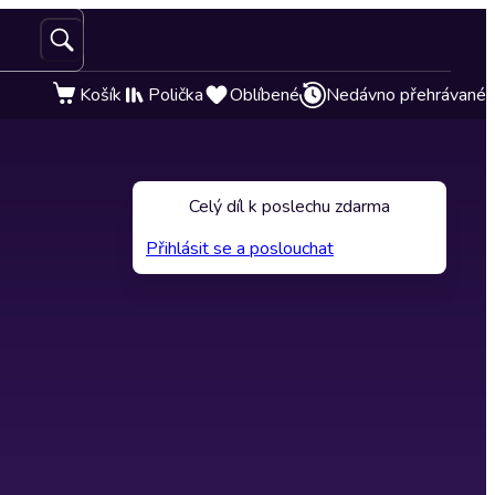
Košík
Polička
Oblíbené
Nedávno přehrávané
Celý díl k poslechu zdarma
Přihlásit se a poslouchat