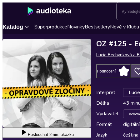
Superprodukce
Novinky
Bestsellery
Nově v Klubu
Katalog
OZ #125 - E
Lucie Bechynková a B
Hodnocení
Interpret
Luci
Délka
43 min
Vydavatel
www.
Formát
digitální
Jazyk
čeština
Poslouchat
2min. ukázku