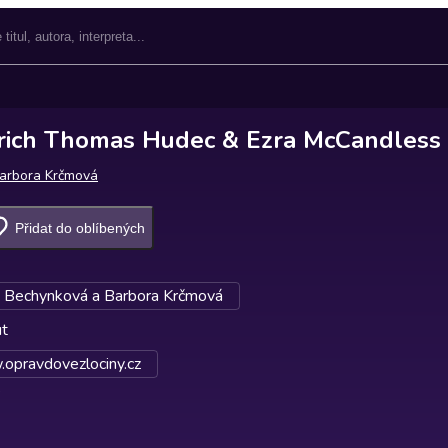
rich Thomas Hudec & Ezra McCandless
arbora Krčmová
Přidat do oblíbených
e Bechynková a Barbora Krčmová
ut
opravdovezlociny.cz