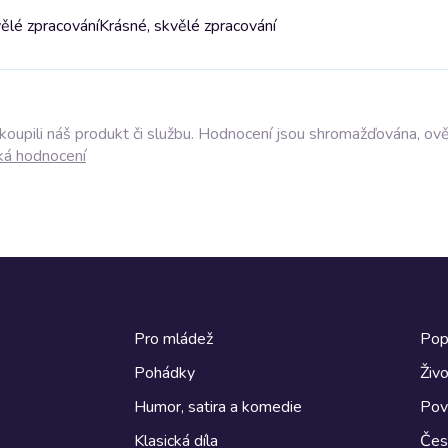
ělé zpracování
Krásné, skvělé zpracování
akoupili náš produkt či službu. Hodnocení jsou shromažďována, ov
ká hodnocení
Pro mládež
Pop
Pohádky
Živo
Humor, satira a komedie
Pov
Klasická díla
Česk