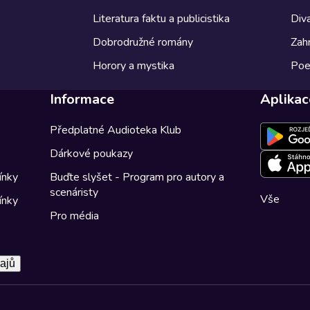
Literatura faktu a publicistika
Diva
Dobrodružné romány
Zahr
Horory a mystika
Poe
Informace
Aplikac
Předplatné Audioteka Klub
Dárkové poukazy
ínky
Buďte slyšet - Program pro autory a
scenáristy
Vše
ínky
Pro média
ajů