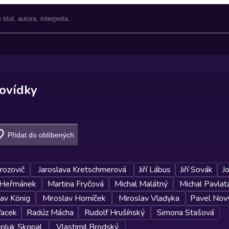
Povídky
Přidat do oblíbených
rozovič
Jaroslava Kretschmerová
Jiří Lábus
Jiří Sovák
J
 Heřmánek
Martina Fryčová
Michal Malátný
Michal Pavlat
lav König
Miroslav Horníček
Miroslav Vladyka
Pavel Nov
Vacek
Radúz Mácha
Rudolf Hrušínský
Simona Stašová
pluk Skopal
Vlastimil Brodský