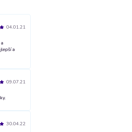
04.01.21
 a
jlepší a
09.07.21
ky.
30.04.22