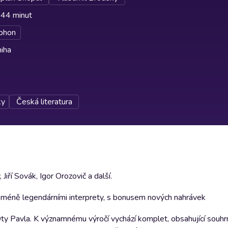
 44 minut
phon
iha
ky
Česká literatura
iří Sovák, Igor Orozovič a další.
eméně legendárními interprety, s bonusem nových nahrávek
ty Pavla. K významnému výročí vychází komplet, obsahující souhrn