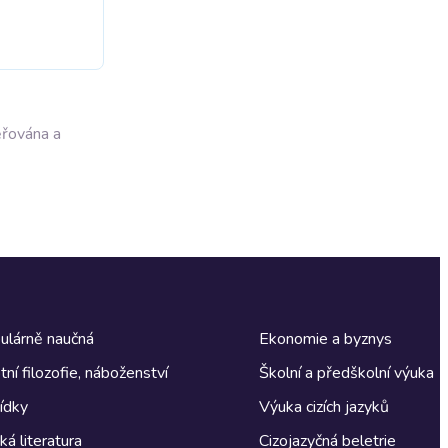
ěřována a
ulárně naučná
Ekonomie a byznys
tní filozofie, náboženství
Školní a předškolní výuka
ídky
Výuka cizích jazyků
á literatura
Cizojazyčná beletrie