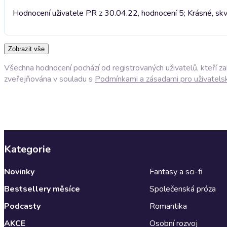
Hodnocení uživatele PR z 30.04.22, hodnocení 5; Krásné, skv
Zobrazit vše
Všechna hodnocení pochází od registrovaných uživatelů, kteří z
zveřejňována v souladu s
Podmínkami a zásadami pro uživatels
Kategorie
Novinky
Fantasy a sci-fi
Bestsellery měsíce
Společenská próza
Podcasty
Romantika
AKCE
Osobní rozvoj