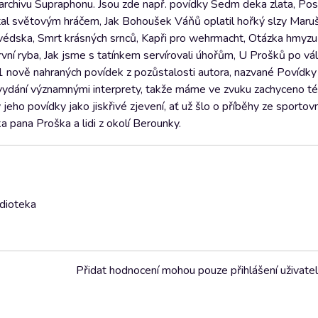
archivu Supraphonu. Jsou zde např. povídky Sedm deka zlata, Pos
tal světovým hráčem, Jak Bohoušek Váňů oplatil hořký slzy Maru
védska, Smrt krásných srnců, Kapři pro wehrmacht, Otázka hmyzu
rvní ryba, Jak jsme s tatínkem servírovali úhořům, U Prošků po vá
 11 nově nahraných povídek z pozůstalosti autora, nazvané Povídky 
 vydání významnými interprety, takže máme ve zvuku zachyceno t
eho povídky jako jiskřivé zjevení, ať už šlo o příběhy ze sportov
a pana Proška a lidi z okolí Berounky.
udioteka
Přidat hodnocení mohou pouze přihlášení uživate