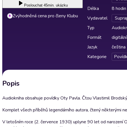
Poslouchat
45min. ukázku
Délka
8 hodin
Zvýhodněná cena pro členy Klubu
Vydavatel
Supra
Typ
Audiokn
Formát
digitální
Jazyk
čeština
Kategorie
Povíd
Popis
Audiokniha obsahuje povídky Oty Pavla. Čtou Vlastimil Brodský, J
Komplet všech příběhů legendárního autora, čtený některými n
V letošním roce (2. července 1930) uplyne 90 let od narození O