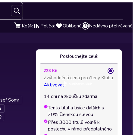
Košík
Polička
Oblíbené
Nedávno přehrávané
Poslouchejte celé:
223 Kč
Zvýhodněná cena pro členy Klubu
Aktivovat
14 dní na zkoušku zdarma
osef Somr
Tento titul a tisíce dalších s
a
20% členskou slevou
ý
Přes 3000 titulů volně k
poslechu v rámci předplatného