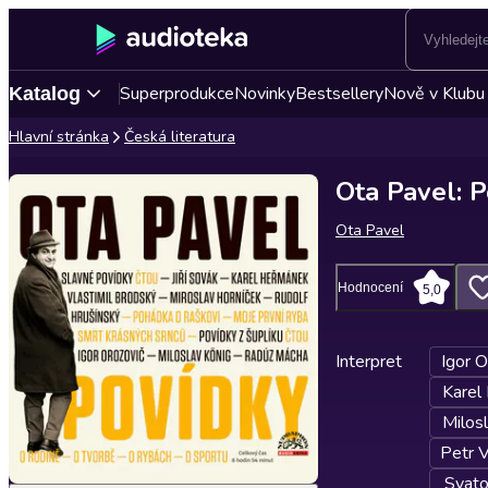
Superprodukce
Novinky
Bestsellery
Nově v Klubu
Katalog
Hlavní stránka
Česká literatura
Ota Pavel: 
Ota Pavel
Hodnocení
5,0
Interpret
Igor O
Karel
Milos
Petr 
Svato