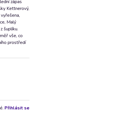
lední zápas
šky Kettnerový,
 vyřešena,
lce, Malý
z šuplíku.
éměř vše, co
ního prostředí
lé.
Přihlásit se