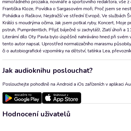
mimořádného prozaika, novináře a sportovního redaktora, vše z 
Františka Kloze, Povídka o Sargasovém moři, Proč jsem se nes
Pohádka o Raškovi, Nejdražší ve střední Evropě, Ve službách Š
Králíci s moudrýma očima, Jak jsem potkal ryby, Koncert, Moje p
pstruh, Pumprdentlich, Přijď, báječně si zachytáš!, Zlatí úhoři a
Literární dílo Oty Pavla bylo úspěšně nahráváno hned při svém
tento autor napsal. Uprostřed normalizačního marasmu působily j
či o autobiografické vzpomínky na dětství, tatínka Lea, převozník
Jak audioknihu poslouchat?
Poslouchejte pohodlně na Android a iOs zařízeních v aplikaci A
Hodnocení uživatelů