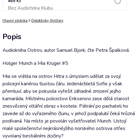
469 Kč
Bez Audioteka Klubu
Přidat do košíku
Hlavní stránka
Detektivky, thrillery
Popis
Audiokniha Ostrov, autor Samuel Bjork, čte Petra Špalková.
Holger Munch a Mia Krüger #5
Mia se vrátila na ostrov Hitra s úmyslem udělat za svojí
policejní kariérou tlustou čáru. Jedenáctiletá Sofie ji však
přemluví, aby se pokusila vyřešit záhadné zmizení jejího
kamaráda. Místnímu policistovi Eriksenovi zase dělá starost
znesvěcený oltářní obraz v kostele. Pátrání po pachateli ho
zavede až do vyřazeného člunu, v jehož podpalubí čeká hrůzná
podívaná. Na místo je povolán vyšetřovatel Munch. Ustojí
malé společenství nejkrásnějšího norského ostrova otřes
vyvolaný bestiálními zločiny?