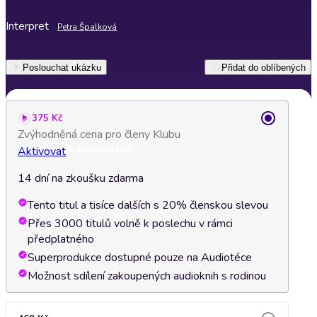
Interpret
Petra Špalková
Poslouchat ukázku
Přidat do oblíbených
375 Kč
Zvýhodněná cena pro členy Klubu
Aktivovat
14 dní na zkoušku zdarma
Tento titul a tisíce dalších s 20% členskou slevou
Přes 3000 titulů volně k poslechu v rámci
předplatného
Superprodukce dostupné pouze na Audiotéce
Možnost sdílení zakoupených audioknih s rodinou