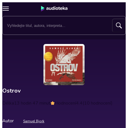
Ostrov
Délka
13 hodin 47 minut
Hodnocení
4.4
(10 hodnocení)
Autor
Samuel Bjork