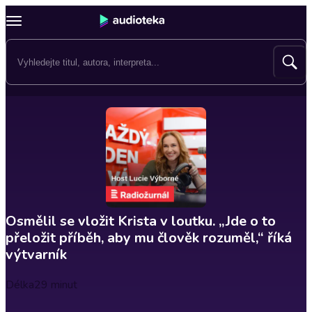
Osmělil se vložit Krista v loutku. „Jde o to
přeložit příběh, aby mu člověk rozuměl,“ říká
výtvarník
Délka
29 minut