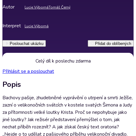
Autor
Lucie Výborná
Tomáš Černý
Interpret
Lucie Výborná
Poslouchat ukázku
Přidat do oblíbených
Celý díl k poslechu zdarma
Přihlásit se a poslouchat
Popis
Bachovy pašije, zhudebněné vyprávění o utrpení a smrti Ježíše,
zazní o velikonočních svátcích v kostele svatých Šimona a Judy
za přítomnosti velké loutky Krista. Proč se nepohybuje jako
jiné loutky? Jak režisér představení přemýšlel o tom, jak
nechat příběh rozeznít? A jak získal český text oratoria?
„Nejde o to udělat z pašijového příběhu velikonoční divadlo.