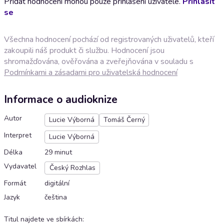
Přidat hodnocení mohou pouze přihlášení uživatelé.
Přihlásit
se
Všechna hodnocení pochází od registrovaných uživatelů, kteří
zakoupili náš produkt či službu. Hodnocení jsou
shromažďována, ověřována a zveřejňována v souladu s
Podmínkami a zásadami pro uživatelská hodnocení
Informace o audioknize
Autor
Lucie Výborná
Tomáš Černý
Interpret
Lucie Výborná
Délka
29 minut
Vydavatel
Český Rozhlas
Formát
digitální
Jazyk
čeština
Titul najdete ve sbírkách
: