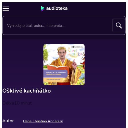
Ošklivé kachňátko
Délka
10 minut
Autor
Hans Christian Andersen