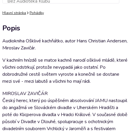
Bez Audioteka Klubu
Přidat do košíku
Hlavní stránka
Pohádky
Popis
Audiokniha Ošklivé kachňátko, autor Hans Christian Andersen,
Miroslav Zavičár.
V kachním hnízdě se matce kachně narodí ošklivé mládě, které
všichni odstrkují, protože nevypadá jako ostatní. Po
dobrodružné cestě světem vyroste a konečně se dostane
mezi své - mezi labutě a všichni ho mají rádi.
MIROSLAV ZAVIČÁR
Český herec, který po úspěšném absolvování JAMU nastoupil
do angažmá ve Slováckém divadle v Uherském Hradišti a
poté do Klicperova divadla v Hradci Králové. V současné době
působí v Divadle v Dlouhé, spolupracuje s ochotnickým
divadelním souborem Vrchlický v Jaroměři a s festivalem