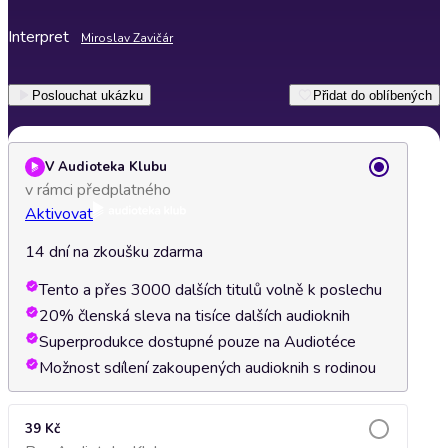
Interpret
Miroslav Zavičár
Poslouchat ukázku
Přidat do oblíbených
V Audioteka Klubu
v rámci předplatného
Aktivovat
14 dní na zkoušku zdarma
Tento a přes 3000 dalších titulů volně k poslechu
20% členská sleva na tisíce dalších audioknih
Superprodukce dostupné pouze na Audiotéce
Možnost sdílení zakoupených audioknih s rodinou
39 Kč