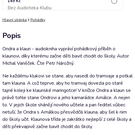
149 Kč
Bez Audioteka Klubu
Přidat do košíku
Hlavní stránka
Pohádky
Popis
Ondra a klaun - audiokniha vypráví pohádkový příběh o
klaunovi, díky kterému začne děti bavit chodit do školy. Autor
Michal Vaněček. Čte Petr Nárožný.
Ne každému klukovi se stane, aby nasedl do tramvaje a potkal
tam klauna. A což teprve, aby ho tramvaj dovezla po staré
tajné koleji ke klaunské maringotce! V knížce Ondra a klaun se
právě tohle stane Ondrovi a jeho kamarádce Amálce. A nejen
to. V jejich škole shánějí nového učitele a pan ředitel vůbec
netuší, že Ondra s Amálkou přesvědčili klauna, aby šel k nim
do školy učit. Klaunova třída je zakrátko nejlepší z celé školy a
děti překvapivě začne bavit chodit do školy.