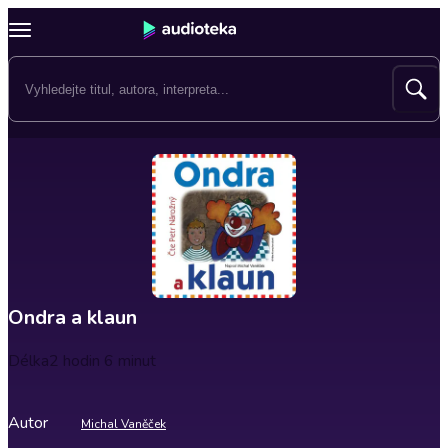
Ondra a klaun
Délka
2 hodin 6 minut
Autor
Michal Vaněček