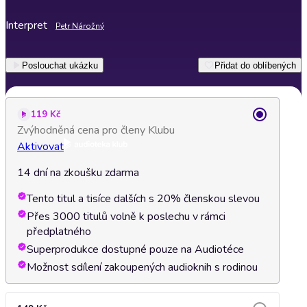
Interpret
Petr Nárožný
Poslouchat ukázku
Přidat do oblíbených
119 Kč
Zvýhodněná cena pro členy Klubu
Aktivovat
14 dní na zkoušku zdarma
Tento titul a tisíce dalších s 20% členskou slevou
Přes 3000 titulů volně k poslechu v rámci
předplatného
Superprodukce dostupné pouze na Audiotéce
Možnost sdílení zakoupených audioknih s rodinou