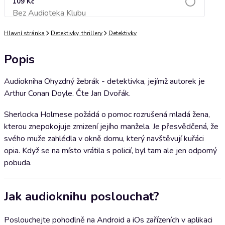
109 Kč
Bez Audioteka Klubu
Přidat do košíku
Hlavní stránka
Detektivky, thrillery
Detektivky
Popis
Audiokniha Ohyzdný žebrák - detektivka, jejímž autorek je
Arthur Conan Doyle. Čte Jan Dvořák.
Sherlocka Holmese požádá o pomoc rozrušená mladá žena,
kterou znepokojuje zmizení jejího manžela. Je přesvědčená, že
svého muže zahlédla v okně domu, který navštěvují kuřáci
opia. Když se na místo vrátila s policií, byl tam ale jen odporný
pobuda.
Jak audioknihu poslouchat?
Poslouchejte pohodlně na Android a iOs zařízeních v aplikaci