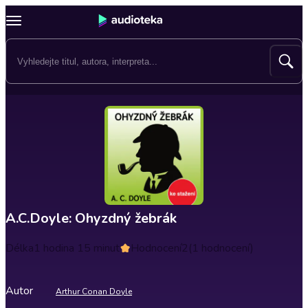
A.C.Doyle: Ohyzdný žebrák
Délka
1 hodina 15 minut
Hodnocení
2
(1 hodnocení)
Autor
Arthur Conan Doyle