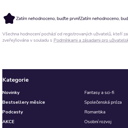
Zatím nehodnoceno, buďte první!
Zatím nehodnoceno, buďt
Všechna hodnocení pochází od registrovaných uživatelů, kteří z
zveřejňována v souladu s
Podmínkami a zásadami pro uživatels
Kategorie
Novinky
Fantasy a sci-fi
Bestsellery měsíce
Společenská próza
Podcasty
Romantika
AKCE
Osobní rozvoj