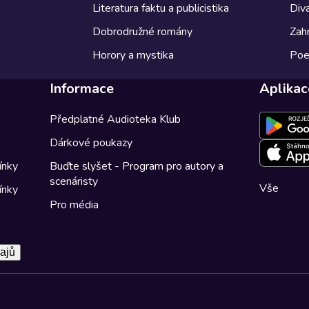
Literatura faktu a publicistika
Diva
Dobrodružné romány
Zahr
Horory a mystika
Poe
Informace
Aplikac
Předplatné Audioteka Klub
Dárkové poukazy
ínky
Buďte slyšet - Program pro autory a
scenáristy
Vše
ínky
Pro média
ajů