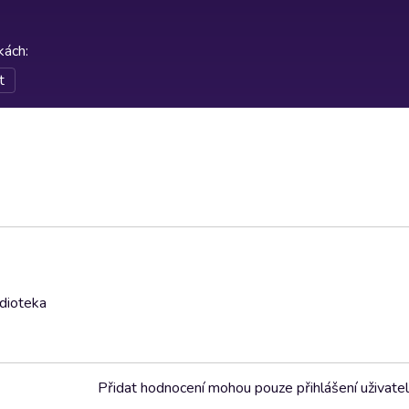
rkách
:
t
udioteka
Přidat hodnocení mohou pouze přihlášení uživate