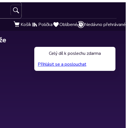
Košík
Polička
Oblíbené
Nedávno přehrávané
že
Celý díl k poslechu zdarma
Přihlásit se a poslouchat