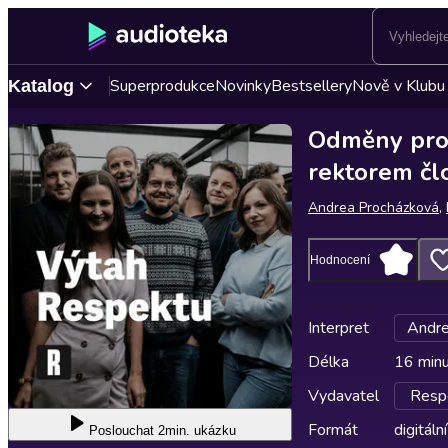
Superprodukce
Novinky
Bestsellery
Nově v Klubu
Katalog
Odměny pro 
rektorem čl
Andrea Procházková
,
Hodnocení
Interpret
Andre
Délka
16 min
Vydavatel
Respe
Formát
digitální
Poslouchat
2min. ukázku