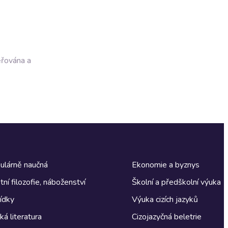
ěřována a
ulárně naučná
Ekonomie a byznys
tní filozofie, náboženství
Školní a předškolní výuka
ídky
Výuka cizích jazyků
á literatura
Cizojazyčná beletrie