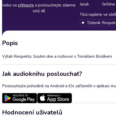
Jazyk
čeština
nebo se
přihlaste
a poslouchejte zdarma
celý díl
Titul najdete ve sbí
Týdeník Respek
Popis
Výtah Respektu: Souhrn dne a rozhovor s Tomášem Brolíkem
Jak audioknihu poslouchat?
Poslouchejte pohodlně na Android a iOs zařízeních v aplikaci A
Hodnocení uživatelů