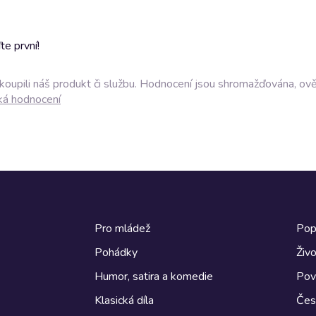
e první!
akoupili náš produkt či službu. Hodnocení jsou shromažďována, ov
ká hodnocení
Pro mládež
Pop
Pohádky
Živo
Humor, satira a komedie
Pov
Klasická díla
Česk