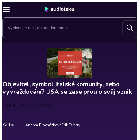
Objevitel, symbol italské komunity, nebo
vyvražďování? USA se zase přou o svůj vznik
Délka
1 hodina 5 minut
Autor
Andrea Procházková
Erik Tabery