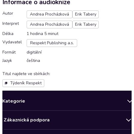
Informace o audioknize
Autor
Andrea Procházková
Erik Tabery
Interpret
Andrea Procházková
Erik Tabery
Délka
1 hodina 5 minut
Vydavatel
Respekt Publishing a.s.
Formát
digitální
Jazyk
čeština
Titul najdete ve sbírkách
:
Týdeník Respekt
Kategorie
Novinky
Zákaznická podpora
Bestsellery měsíce
Obchodní podmínky