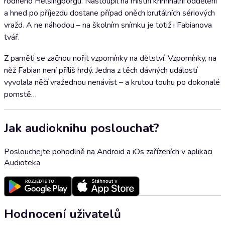
rodného Helsingborgu. Nastoupil na místní kriminální oddělení
a hned po příjezdu dostane případ oněch brutálních sériových
vražd. A ne náhodou – na školním snímku je totiž i Fabianova
tvář.
Z paměti se začnou nořit vzpomínky na dětství. Vzpomínky, na
něž Fabian není příliš hrdý. Jedna z těch dávných událostí
vyvolala něčí vražednou nenávist – a krutou touhu po dokonalé
pomstě…
Jak audioknihu poslouchat?
Poslouchejte pohodlně na Android a iOs zařízeních v aplikaci
Audioteka
Hodnocení uživatelů