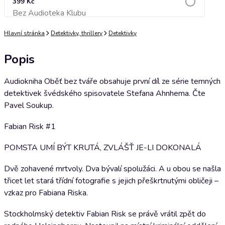
399 Kč
Bez Audioteka Klubu
Přidat do košíku
Hlavní stránka
Detektivky, thrillery
Detektivky
Popis
Audiokniha Oběť bez tváře obsahuje první díl ze série temných
detektivek švédského spisovatele Stefana Ahnhema. Čte
Pavel Soukup.
Fabian Risk #1
POMSTA UMÍ BÝT KRUTÁ, ZVLÁŠŤ JE-LI DOKONALÁ
Dvě zohavené mrtvoly. Dva bývalí spolužáci. A u obou se našla
třicet let stará třídní fotografie s jejich přeškrtnutými obličeji –
vzkaz pro Fabiana Riska.
Stockholmský detektiv Fabian Risk se právě vrátil zpět do