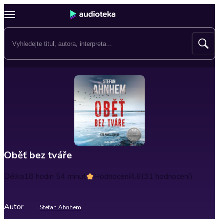
Oběť bez tváře
Délka
18 hodin 54 minut
Hodnocení
4.6
(31 hodnocení)
Autor
Stefan Ahnhem