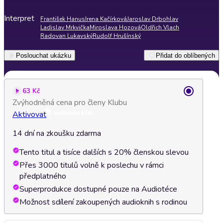
Interpret
František Hanus
Irena Kačírková
Jaroslav Drbohlav
Ladislav Mrkvička
Miroslava Hozová
Oldřich Vlach
Radovan Lukavský
Rudolf Hrušínský
Poslouchat ukázku
Přidat do oblíbených
63 Kč
Zvýhodněná cena pro členy Klubu
Aktivovat
14 dní na zkoušku zdarma
Tento titul a tisíce dalších s 20% členskou slevou
Přes 3000 titulů volně k poslechu v rámci
předplatného
Superprodukce dostupné pouze na Audiotéce
Možnost sdílení zakoupených audioknih s rodinou