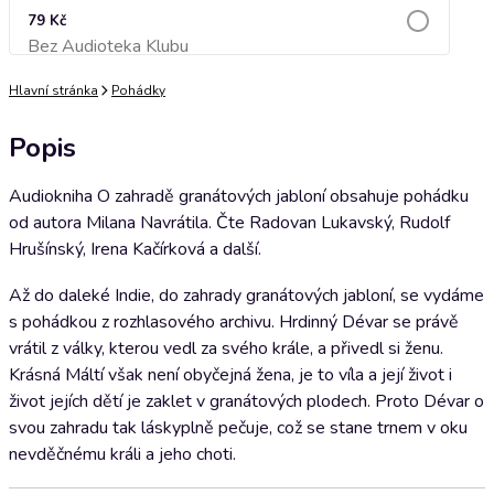
79 Kč
Bez Audioteka Klubu
Přidat do košíku
Hlavní stránka
Pohádky
Popis
Audiokniha O zahradě granátových jabloní obsahuje pohádku
od autora Milana Navrátila. Čte Radovan Lukavský, Rudolf
Hrušínský, Irena Kačírková a další.
Až do daleké Indie, do zahrady granátových jabloní, se vydáme
s pohádkou z rozhlasového archivu. Hrdinný Dévar se právě
vrátil z války, kterou vedl za svého krále, a přivedl si ženu.
Krásná Máltí však není obyčejná žena, je to víla a její život i
život jejích dětí je zaklet v granátových plodech. Proto Dévar o
svou zahradu tak láskyplně pečuje, což se stane trnem v oku
nevděčnému králi a jeho choti.