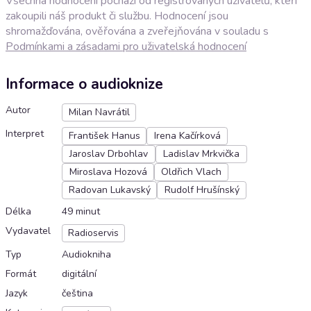
Všechna hodnocení pochází od registrovaných uživatelů, kteří
zakoupili náš produkt či službu. Hodnocení jsou
shromažďována, ověřována a zveřejňována v souladu s
Podmínkami a zásadami pro uživatelská hodnocení
Informace o audioknize
Autor
Milan Navrátil
Interpret
František Hanus
Irena Kačírková
Jaroslav Drbohlav
Ladislav Mrkvička
Miroslava Hozová
Oldřich Vlach
Radovan Lukavský
Rudolf Hrušínský
Délka
49 minut
Vydavatel
Radioservis
Typ
Audiokniha
Formát
digitální
Jazyk
čeština