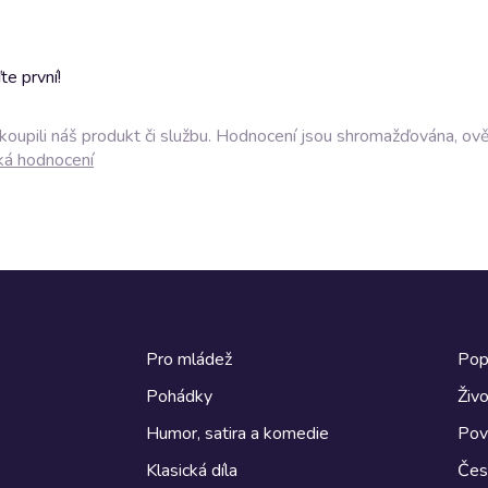
e první!
akoupili náš produkt či službu. Hodnocení jsou shromažďována, ov
ká hodnocení
Pro mládež
Pop
Pohádky
Živo
Humor, satira a komedie
Pov
Klasická díla
Česk