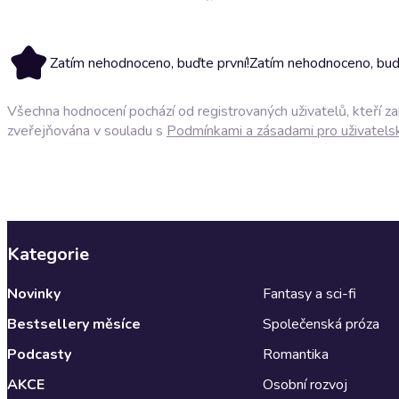
Zatím nehodnoceno, buďte první!
Zatím nehodnoceno, buďt
Všechna hodnocení pochází od registrovaných uživatelů, kteří z
zveřejňována v souladu s
Podmínkami a zásadami pro uživatels
Kategorie
Novinky
Fantasy a sci-fi
Bestsellery měsíce
Společenská próza
Podcasty
Romantika
AKCE
Osobní rozvoj