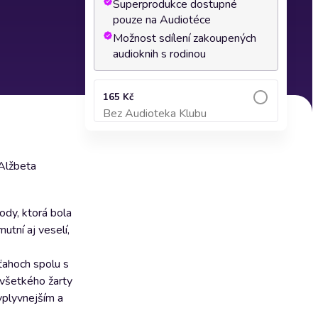
Superprodukce dostupné
pouze na Audiotéce
Možnost sdílení zakoupených
audioknih s rodinou
165 Kč
Bez Audioteka Klubu
Přidat do košíku
 Alžbeta
vody, ktorá bola
mutní aj veselí,
ťahoch spolu s
 všetkého žarty
vplyvnejším a