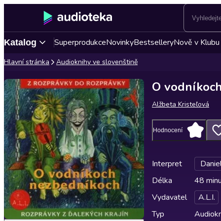
Superprodukce
Novinky
Bestsellery
Nově v Klubu
Katalog
Hlavní stránka
Audioknihy ve slovenštině
O vodníkoc
Alžbeta Kristeľová
Hodnocení
Interpret
Danie
Délka
48 min
Vydavatel
A.L.I.
Typ
Audiokn