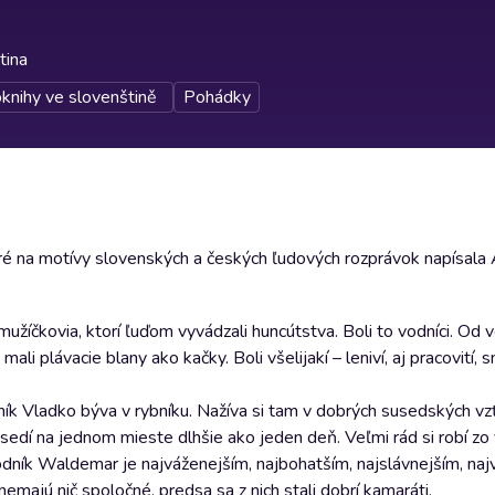
tina
knihy ve slovenštině
Pohádky
ré na motívy slovenských a českých ľudových rozprávok napísala
mužíčkovia, ktorí ľuďom vyvádzali huncútstva. Boli to vodníci. Od 
li plávacie blany ako kačky. Boli všelijakí – leniví, aj pracovití, s
dník Vladko býva v rybníku. Nažíva si tam v dobrých susedských vz
sedí na jednom mieste dlhšie ako jeden deň. Veľmi rád si robí zo
vodník Waldemar je najváženejším, najbohatším, najslávnejším, naj
nemajú nič spoločné, predsa sa z nich stali dobrí kamaráti.