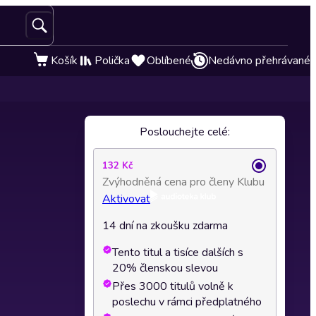
Košík
Polička
Oblíbené
Nedávno přehrávané
Poslouchejte celé:
132 Kč
Zvýhodněná cena pro členy Klubu
Aktivovat
14 dní na zkoušku zdarma
Tento titul a tisíce dalších s
20% členskou slevou
Přes 3000 titulů volně k
poslechu v rámci předplatného