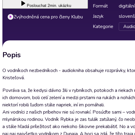
Formát
digitální
Poslouchat
2min. ukázku
Jazyk
slovenš
Zvýhodněná cena pro členy Klubu
Kategorie
Audio
Popis
O vodníkoch nezbedníkoch - audiokniha obsahuje rozprávky, kto
Kristeľová.
Povráva sa, že kedysi dávno žili v rybníkoch, potokoch a riekach 
ich domovom, boli celí zelení a medzi prstami na rukách a nohách ma
niektorí robili ľuďom stále napriek, iní im pomáhali.
Ani vodníci z našich príbehov nie sú rovnakí. Posúďte sami – vo
mlynárskou rodinou. Vodník Rybka je zas tulák zatúlaný, čo neob
a stále hľadá príležitosť ako niekoho šikovne prekabátiť. No a 
naj naj najvšetko vodníkom z Dunaja. A hoci sa zdá, že títo traja 