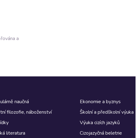
ěřována a
ulárně naučná
Ekonomie a byznys
tní filozofie, náboženství
Školní a předškolní výuka
ídky
Výuka cizích jazyků
á literatura
Cizojazyčná beletrie