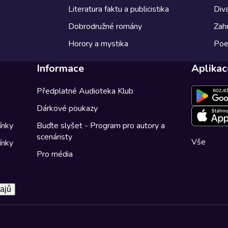
Literatura faktu a publicistika
Diva
Dobrodružné romány
Zahr
Horory a mystika
Poe
Informace
Aplikac
Předplatné Audioteka Klub
Dárkové poukazy
ínky
Buďte slyšet - Program pro autory a
scenáristy
Vše
ínky
Pro média
ajů