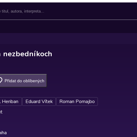
h nezbedníkoch
Přidat do oblíbených
l Heriban
Eduard Vítek
Roman Pomajbo
ut
iha