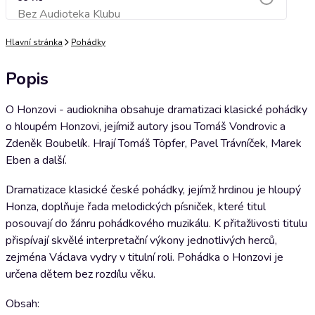
Bez Audioteka Klubu
Přidat do košíku
Hlavní stránka
Pohádky
Popis
O Honzovi - audiokniha obsahuje dramatizaci klasické pohádky
o hloupém Honzovi, jejímiž autory jsou Tomáš Vondrovic a
Zdeněk Boubelík. Hrají Tomáš Töpfer, Pavel Trávníček, Marek
Eben a další.
Dramatizace klasické české pohádky, jejímž hrdinou je hloupý
Honza, doplňuje řada melodických písniček, které titul
posouvají do žánru pohádkového muzikálu. K přitažlivosti titulu
přispívají skvělé interpretační výkony jednotlivých herců,
zejména Václava vydry v titulní roli. Pohádka o Honzovi je
určena dětem bez rozdílu věku.
Obsah: