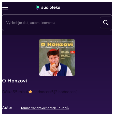
O Honzovi
Délka
55 minut
Hodnocení
5
(2 hodnocení)
Autor
Tomáš Vondrovic
Zdeněk Boubelík