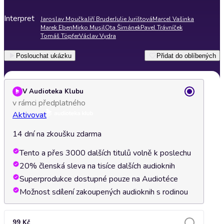
Interpret
Jaroslav Moučka
Jiří Bruder
Julie Jurištová
Marcel Vašinka
Marek Eben
Mirko Musil
Ota Šimánek
Pavel Trávníček
Tomáš Töpfer
Václav Vydra
Poslouchat ukázku
Přidat do oblíbených
V Audioteka Klubu
v rámci předplatného
Aktivovat
14 dní na zkoušku zdarma
Tento a přes 3000 dalších titulů volně k poslechu
20% členská sleva na tisíce dalších audioknih
Superprodukce dostupné pouze na Audiotéce
Možnost sdílení zakoupených audioknih s rodinou
99 Kč