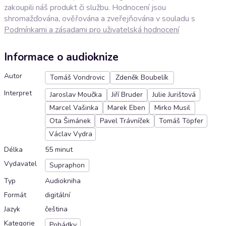
zakoupili náš produkt či službu. Hodnocení jsou
shromažďována, ověřována a zveřejňována v souladu s
Podmínkami a zásadami pro uživatelská hodnocení
Informace o audioknize
Autor
Tomáš Vondrovic
Zdeněk Boubelík
Interpret
Jaroslav Moučka
Jiří Bruder
Julie Jurištová
Marcel Vašinka
Marek Eben
Mirko Musil
Ota Šimánek
Pavel Trávníček
Tomáš Töpfer
Václav Vydra
Délka
55 minut
Vydavatel
Supraphon
Typ
Audiokniha
Formát
digitální
Jazyk
čeština
Kategorie
Pohádky