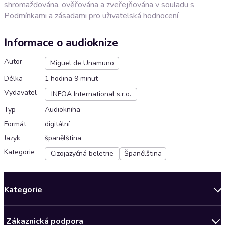
shromažďována, ověřována a zveřejňována v souladu s
Podmínkami a zásadami pro uživatelská hodnocení
Informace o audioknize
Autor
Miguel de Unamuno
Délka
1 hodina 9 minut
Vydavatel
INFOA International s.r.o.
Typ
Audiokniha
Formát
digitální
Jazyk
španělština
Kategorie
Cizojazyčná beletrie
Španělština
Kategorie
Novinky
Zákaznická podpora