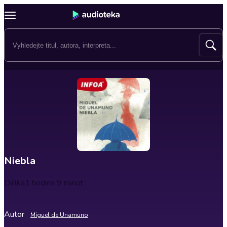
Niebla
Délka
1 hodina 9 minut
Autor
Miguel de Unamuno