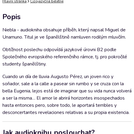
Hlavní stránka
Cizojazyčná beletrie
Popis
Niebla - audiokniha obsahuje příběh, který napsal Miguel de
Unamuno. Titul je ve španělštině namluven rodilým mluvčím.
Obtížnost poslechu odpovídá jazykové úrovni B2 podle
Společného evropského referenčního rámce, tj. pro pokročilé
studenty španělštiny.
Cuando un día de lluvia Augusto Pérez, un joven rico y
soñador, sale a la calle a pasear sin rumbo y se cruza con la
bella Eugenia, lejos está de imaginar que su vida nunca volverá
a ser la misma… El amor le abrirá horizontes insospechados
hasta entonces pero, sobre todo, le aportará terribles y
desconcertantes revelaciones relativas a su propia existencia.
Jak audioknihu poslouchat?