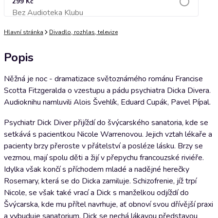
299 Kč
Bez Audioteka Klubu
Přidat do košíku
Hlavní stránka
Divadlo, rozhlas, televize
Popis
Něžná je noc - dramatizace světoznámého románu Francise
Scotta Fitzgeralda o vzestupu a pádu psychiatra Dicka Divera.
Audioknihu namluvili Alois Švehlík, Eduard Cupák, Pavel Pípal.
Psychiatr Dick Diver přijíždí do švýcarského sanatoria, kde se
setkává s pacientkou Nicole Warrenovou. Jejich vztah lékaře a
pacienty brzy přeroste v přátelství a posléze lásku. Brzy se
vezmou, mají spolu děti a žijí v přepychu francouzské riviéře.
Idylka však končí s příchodem mladé a nadějné herečky
Rosemary, která se do Dicka zamiluje. Schizofrenie, jíž trpí
Nicole, se však také vrací a Dick s manželkou odjíždí do
Švýcarska, kde mu přítel navrhuje, ať obnoví svou dřívější praxi
a vybuduje sanatorium. Dick se nechá lákavou představou