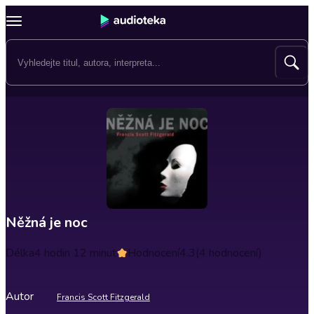
Něžná je noc
Délka
4 hodin 12 minut
Hodnocení
4.3
(4 hodnocení)
Autor
Francis Scott Fitzgerald