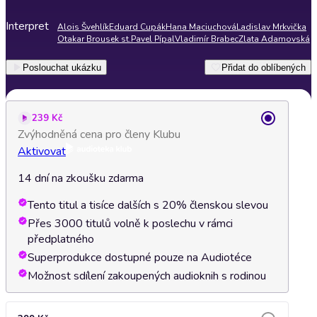
Interpret
Alois Švehlík
Eduard Cupák
Hana Maciuchová
Ladislav Mrkvička
Otakar Brousek st.
Pavel Pípal
Vladimír Brabec
Zlata Adamovská
Poslouchat ukázku
Přidat do oblíbených
239 Kč
Zvýhodněná cena pro členy Klubu
Aktivovat
14 dní na zkoušku zdarma
Tento titul a tisíce dalších s 20% členskou slevou
Přes 3000 titulů volně k poslechu v rámci
předplatného
Superprodukce dostupné pouze na Audiotéce
Možnost sdílení zakoupených audioknih s rodinou