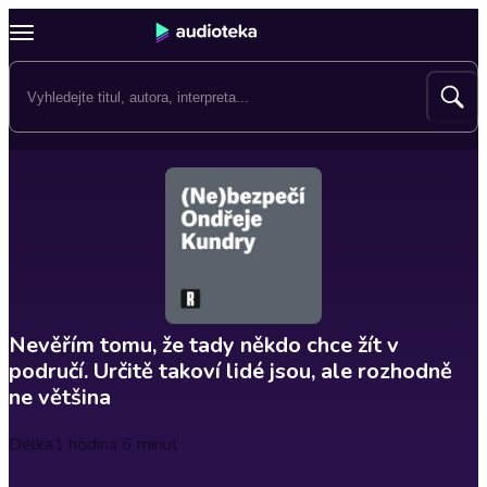
Nevěřím tomu, že tady někdo chce žít v
područí. Určitě takoví lidé jsou, ale rozhodně
ne většina
Délka
1 hodina 6 minut