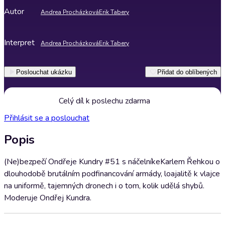
Autor
Andrea Procházková
Erik Tabery
Interpret
Andrea Procházková
Erik Tabery
Poslouchat ukázku
Přidat do oblíbených
Celý díl k poslechu zdarma
Přihlásit se a poslouchat
Popis
(Ne)bezpečí Ondřeje Kundry #51 s náčelníkeKarlem Řehkou o
dlouhodobě brutálním podfinancování armády, loajalitě k vlajce
na uniformě, tajemných dronech i o tom, kolik udělá shybů.
Moderuje Ondřej Kundra.