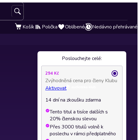
Košík
Polička
Oblíbené
Nedávno přehrávané
Poslouchejte celé:
294 Kč
Zvýhodněná cena pro členy Klubu
Aktivovat
14 dní na zkoušku zdarma
Tento titul a tisíce dalších s
20% členskou slevou
Přes 3000 titulů volně k
poslechu v rámci předplatného