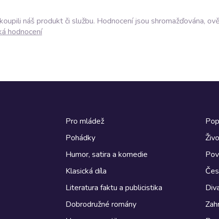
akoupili náš produkt či službu. Hodnocení jsou shromažďována, ov
ká hodnocení
Pro mládež
Pop
Pohádky
Živo
Humor, satira a komedie
Pov
Klasická díla
Česk
Literatura faktu a publicistika
Diva
Dobrodružné romány
Zahr