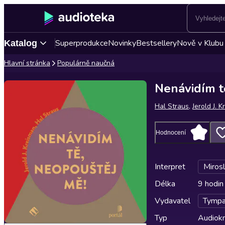
Superprodukce
Novinky
Bestsellery
Nově v Klubu
Katalog
Hlavní stránka
Populárně naučná
Nenávidím t
Hal Straus
,
Jerold J. 
Hodnocení
Interpret
Miros
Délka
9 hodin
Vydavatel
Tymp
Typ
Audiokn