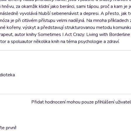
něvu, za okamžik klidní jako beránci, sami tápou, proč a kam je jej
ásledně vyvolává hlubší sebenenávist a depresi. A přesto, jak tvr
ognóza je při citlivém přístupu velmi nadějná. Na mnoha příkladech 
ládané kořeny, výskyt a představují strukturovanou metodu komunika
rapeut, autor knihy Sometimes I Act Crazy: Living with Borderline
utor a spoluautor několika knih na téma psychologie a zdraví.
udioteka
Přidat hodnocení mohou pouze přihlášení uživate
e první!