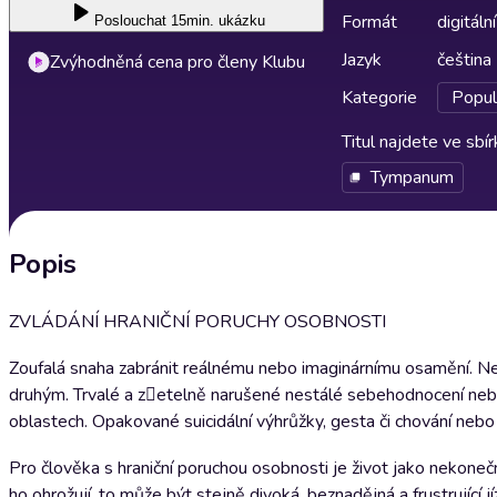
Formát
digitální
Poslouchat
15min. ukázku
Jazyk
čeština
Zvýhodněná cena pro členy Klubu
Kategorie
Popul
Titul najdete ve sbí
Tympanum
Popis
ZVLÁDÁNÍ HRANIČNÍ PORUCHY OSOBNOSTI
Zoufalá snaha zabránit reálnému nebo imaginárnímu osamění. Nes
druhým. Trvalé a z􃶣etelně narušené nestálé sebehodnocení neb
oblastech. Opakované suicidální výhrůžky, gesta či chování nebo
Pro člověka s hraniční poruchou osobnosti je život jako nekonečná 
ho ohrožují, to může být stejně divoká, beznadějná a frustrující j