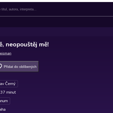
ě, neopouštěj mě!
Kreisman
Přidat do oblíbených
lav Černý
 37 minut
anum
iha