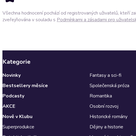
Všechna hodnocení pochází od registrovaných uživatelů, kteří z
zveřejňována v souladu s
Podmínkami a zásadami pro uživatels
Kategorie
Novinky
Fantasy a sci-fi
Bestsellery měsíce
Společenská próza
Podcasty
Romantika
AKCE
Osobní rozvoj
Nově v Klubu
Historické romány
Superprodukce
Dějiny a historie