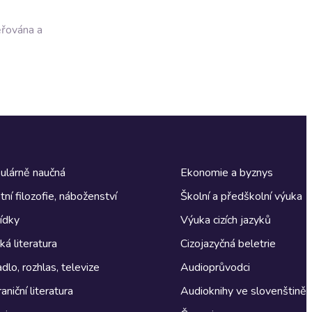
ěřována a
ulárně naučná
Ekonomie a byznys
tní filozofie, náboženství
Školní a předškolní výuka
ídky
Výuka cizích jazyků
á literatura
Cizojazyčná beletrie
dlo, rozhlas, televize
Audioprůvodci
aniční literatura
Audioknihy ve slovenštině