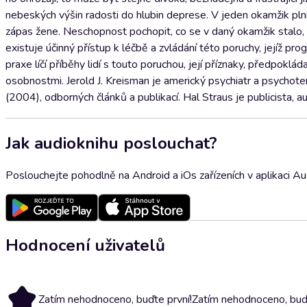
nebeských výšin radosti do hlubin deprese. V jeden okamžik plni h
zápas žene. Neschopnost pochopit, co se v daný okamžik stalo, n
existuje účinný přístup k léčbě a zvládání této poruchy, jejíž pr
praxe líčí příběhy lidí s touto poruchou, její příznaky, předpok
osobnostmi. Jerold J. Kreisman je americký psychiatr a psychote
(2004), odborných článků a publikací. Hal Straus je publicista, a
Jak audioknihu poslouchat?
Poslouchejte pohodlně na Android a iOs zařízeních v aplikaci A
Hodnocení uživatelů
Zatím nehodnoceno, buďte první!
Zatím nehodnoceno, buďt