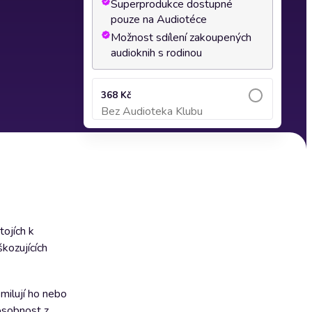
Superprodukce dostupné
pouze na Audiotéce
Možnost sdílení zakoupených
audioknih s rodinou
368 Kč
Bez Audioteka Klubu
Přidat do košíku
tojích k
kozujících
 milují ho nebo
 osobnost z