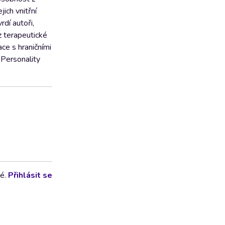
ich vnitřní
dí autoři,
z terapeutické
ce s hraničními
 Personality
lé.
Přihlásit se