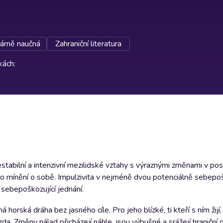
árně naučná
Zahraniční literatura
rkách
:
tabilní a intenzivní mezilidské vztahy s výraznými změnami v pos
o mínění o sobě. Impulzivita v nejméně dvou potenciálně sebepoš
 sebepoškozující jednání.
horská dráha bez jasného cíle. Pro jeho blízké, ti kteří s ním žijí,
ízda. Změny nálad přicházejí náhle, jsou výbušné a srážejí hraniční