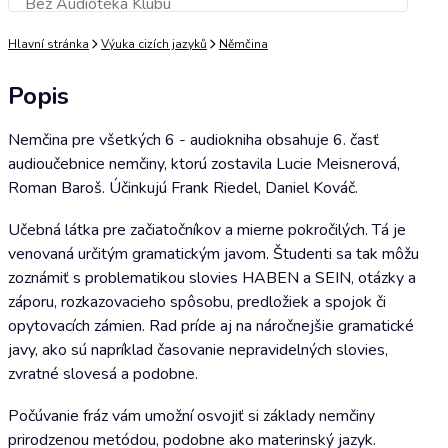
Bez Audioteka Klubu
Přidat do košíku
Hlavní stránka
Výuka cizích jazyků
Němčina
Popis
Nemčina pre všetkých 6 - audiokniha obsahuje 6. časť
audioučebnice nemčiny, ktorú zostavila Lucie Meisnerová,
Roman Baroš. Účinkujú Frank Riedel, Daniel Kováč.
Učebná látka pre začiatočníkov a mierne pokročilých. Tá je
venovaná určitým gramatickým javom. Študenti sa tak môžu
zoznámiť s problematikou slovies HABEN a SEIN, otázky a
záporu, rozkazovacieho spôsobu, predložiek a spojok či
opytovacích zámien. Rad príde aj na náročnejšie gramatické
javy, ako sú napríklad časovanie nepravidelných slovies,
zvratné slovesá a podobne.
Počúvanie fráz vám umožní osvojiť si základy nemčiny
prirodzenou metódou, podobne ako materinský jazyk.