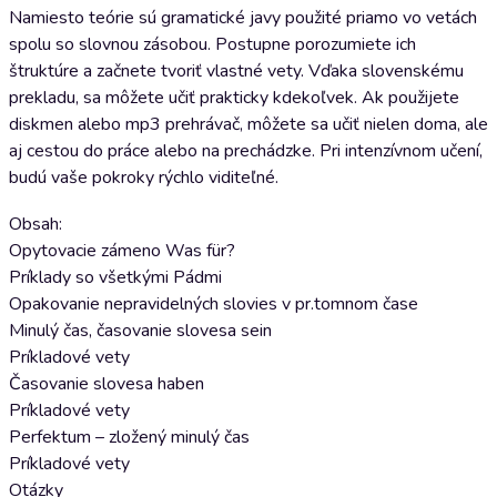
Namiesto teórie sú gramatické javy použité priamo vo vetách
spolu so slovnou zásobou. Postupne porozumiete ich
štruktúre a začnete tvoriť vlastné vety. Vďaka slovenskému
prekladu, sa môžete učiť prakticky kdekoľvek. Ak použijete
diskmen alebo mp3 prehrávač, môžete sa učiť nielen doma, ale
aj cestou do práce alebo na prechádzke. Pri intenzívnom učení,
budú vaše pokroky rýchlo viditeľné.
Obsah:
Opytovacie zámeno Was für?
Príklady so všetkými Pádmi
Opakovanie nepravidelných slovies v pr.tomnom čase
Minulý čas, časovanie slovesa sein
Príkladové vety
Časovanie slovesa haben
Príkladové vety
Perfektum – zložený minulý čas
Príkladové vety
Otázky