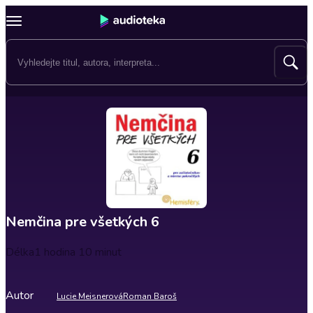
Nemčina pre všetkých 6
Délka
1 hodina 10 minut
Autor
Lucie Meisnerová
Roman Baroš