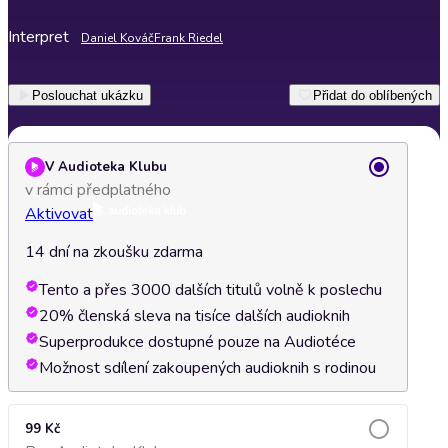
Interpret
Daniel Kováč
Frank Riedel
Poslouchat ukázku
Přidat do oblíbených
V Audioteka Klubu
v rámci předplatného
Aktivovat
14 dní na zkoušku zdarma
Tento a přes 3000 dalších titulů volně k poslechu
20% členská sleva na tisíce dalších audioknih
Superprodukce dostupné pouze na Audiotéce
Možnost sdílení zakoupených audioknih s rodinou
99 Kč