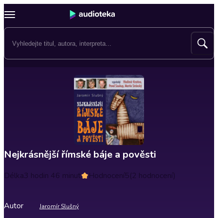
Nejkrásnější římské báje a pověsti
Délka
3 hodin 46 minut
Hodnocení
5
(2 hodnocení)
Autor
Jaromír Slušný