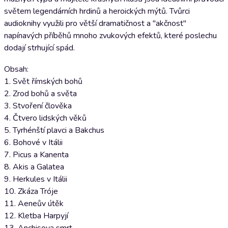
světem legendárních hrdinů a heroických mýtů. Tvůrci
audioknihy využili pro větší dramatičnost a "akčnost"
napínavých příběhů mnoho zvukových efektů, které poslechu
dodají strhující spád.
Obsah:
1. Svět římských bohů
2. Zrod bohů a světa
3. Stvoření člověka
4. Čtvero lidských věků
5. Tyrhénští plavci a Bakchus
6. Bohové v Itálii
7. Picus a Kanenta
8. Akis a Galatea
9. Herkules v Itálii
10. Zkáza Tróje
11. Aeneův útěk
12. Kletba Harpyjí