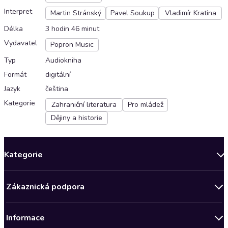
Interpret
Martin Stránský
Pavel Soukup
Vladimír Kratina
Délka
3 hodin 46 minut
Vydavatel
Popron Music
Typ
Audiokniha
Formát
digitální
Jazyk
čeština
Kategorie
Zahraniční literatura
Pro mládež
Dějiny a historie
Kategorie
Novinky
Zákaznická podpora
Bestsellery měsíce
Obchodní podmínky
Podcasty
Informace
Zásady ochrany osobních údajů