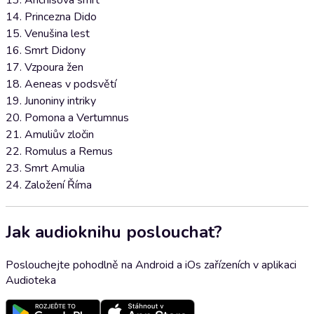
13. Anchisova smrt
14. Princezna Dido
15. Venušina lest
16. Smrt Didony
17. Vzpoura žen
18. Aeneas v podsvětí
19. Junoniny intriky
20. Pomona a Vertumnus
21. Amuliův zločin
22. Romulus a Remus
23. Smrt Amulia
24. Založení Říma
Jak audioknihu poslouchat?
Poslouchejte pohodlně na Android a iOs zařízeních v aplikaci
Audioteka