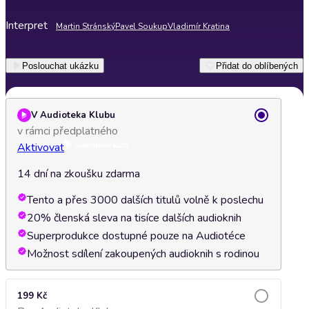
Interpret
Martin Stránský
Pavel Soukup
Vladimír Kratina
Poslouchat ukázku
Přidat do oblíbených
V Audioteka Klubu
v rámci předplatného
Aktivovat
14 dní na zkoušku zdarma
Tento a přes 3000 dalších titulů volně k poslechu
20% členská sleva na tisíce dalších audioknih
Superprodukce dostupné pouze na Audiotéce
Možnost sdílení zakoupených audioknih s rodinou
199 Kč