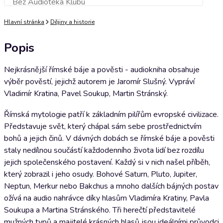
Bez Audioteka Klubu
Přidat do košíku
Hlavní stránka
Dějiny a historie
Popis
Nejkrásnější římské báje a pověsti - audiokniha obsahuje
výběr pověstí, jejichž autorem je Jaromír Slušný. Vypráví
Vladimír Kratina, Pavel Soukup, Martin Stránský.
Římská mytologie patří k základním pilířům evropské civilizace.
Představuje svět, který chápal sám sebe prostřednictvím
bohů a jejich činů. V dávných dobách se římské báje a pověsti
staly nedílnou součástí každodenního života lidí bez rozdílu
jejich společenského postavení. Každý si v nich našel příběh,
který zobrazil i jeho osudy. Bohové Saturn, Pluto, Jupiter,
Neptun, Merkur nebo Bakchus a mnoho dalších bájných postav
ožívá na audio nahrávce díky hlasům Vladimíra Kratiny, Pavla
Soukupa a Martina Stránského. Tři herečtí představitelé
mužných typů a majitelé krásných hlasů jsou ideálními průvodci