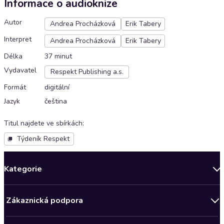
Informace o audioknize
Autor
Andrea Procházková
Erik Tabery
Interpret
Andrea Procházková
Erik Tabery
Délka
37 minut
Vydavatel
Respekt Publishing a.s.
Formát
digitální
Jazyk
čeština
Titul najdete ve sbírkách
:
Týdeník Respekt
Kategorie
Novinky
Zákaznická podpora
Bestsellery měsíce
Obchodní podmínky