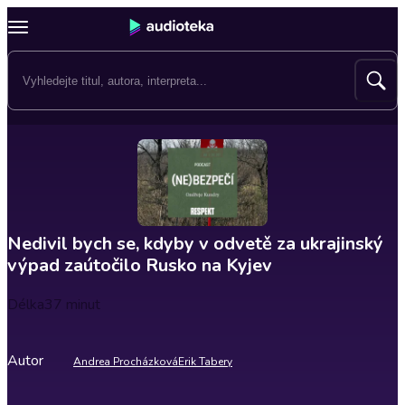
Nedivil bych se, kdyby v odvetě za ukrajinský
výpad zaútočilo Rusko na Kyjev
Délka
37 minut
Autor
Andrea Procházková
Erik Tabery