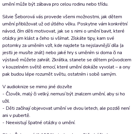
umění může být zábava pro celou rodinu nebo třídu.
Silvie Šeborová vás provede všemi možnostmi, jak dětem
umění přibližovat už od útlého věku. Poskytne vám konkrétní
návod, čím děti motivovat, jak se s nimi o umění bavit, které
otázky jim klást a čeho si všímat. Získáte tipy, kam své
potomky za uměním vzít, kde najdete ta nejslavnější díla (a
jestli je musíte znát) nebo jaké hry s uměním si doma či na
výstavě můžete zahrát. Zkrátka, stanete se dětem průvodcem
v kouzelném světě emocí, které umění dokáže vyvolat – a ony
pak budou lépe rozumět světu, ostatním i sobě samým.
V audioknize se mimo jiné dozvíte
- Člověk, malý či velký, nemusí být znalcem umění, aby si ho
užil.
- Děti začínají objevovat umění ve dvou letech, ale pozdě není
ani v pubertě.
- Neexistují špatné otázky o umění.