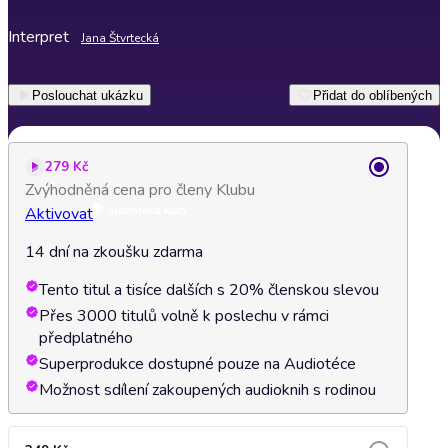
Interpret
Jana Štvrtecká
Poslouchat ukázku
Přidat do oblíbených
279 Kč
Zvýhodněná cena pro členy Klubu
Aktivovat
14 dní na zkoušku zdarma
Tento titul a tisíce dalších s 20% členskou slevou
Přes 3000 titulů volně k poslechu v rámci
předplatného
Superprodukce dostupné pouze na Audiotéce
Možnost sdílení zakoupených audioknih s rodinou