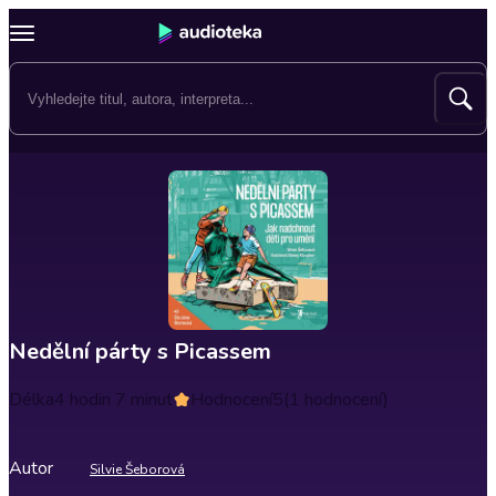
Nedělní párty s Picassem
Délka
4 hodin 7 minut
Hodnocení
5
(1 hodnocení)
Autor
Silvie Šeborová