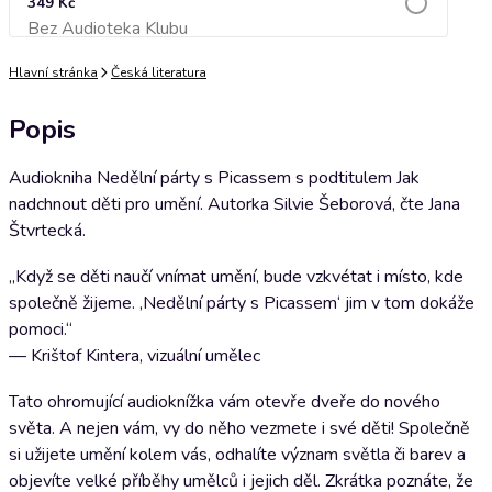
349 Kč
Bez Audioteka Klubu
Přidat do košíku
Hlavní stránka
Česká literatura
Popis
Audiokniha Nedělní párty s Picassem s podtitulem Jak
nadchnout děti pro umění. Autorka Silvie Šeborová, čte Jana
Štvrtecká.
„Když se děti naučí vnímat umění, bude vzkvétat i místo, kde
společně žijeme. ‚Nedělní párty s Picassem‘ jim v tom dokáže
pomoci.“
— Krištof Kintera, vizuální umělec
Tato ohromující audioknížka vám otevře dveře do nového
světa. A nejen vám, vy do něho vezmete i své děti! Společně
si užijete umění kolem vás, odhalíte význam světla či barev a
objevíte velké příběhy umělců i jejich děl. Zkrátka poznáte, že