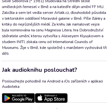
Silvie Šeborová (* 1981) studovala na Střední škole
uměleckých řemesel v Brně a na katedře dějin umění FF MU.
Založila a sem let vedla server Artalk.cz, dlouhodobě působila
v lektorském oddělení Moravské galerie v Brně. Píše články a
kritiky do nejrůznějších médií. Za knihu Jak namalovat vejce
byla nominována na cenu Magnesia Litera, hra Dobrodružství
sběratele umění, kterou vytvořila s Alexeyem Klyuykovem a
studiem INITI, získala cenu od International Councils of
Museums. Žije v Brně, kde společně s manželem vychovává tři
děti.
Jak audioknihu poslouchat?
Poslouchejte pohodlně na Android a iOs zařízeních v aplikaci
Audioteka