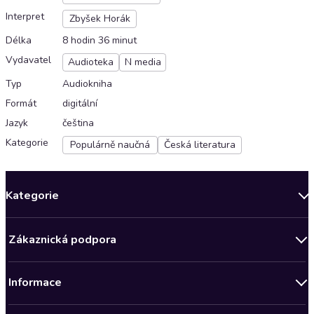
Interpret
Zbyšek Horák
Délka
8 hodin 36 minut
Vydavatel
Audioteka
N media
Typ
Audiokniha
Formát
digitální
Jazyk
čeština
Kategorie
Populárně naučná
Česká literatura
Kategorie
Novinky
Zákaznická podpora
Bestsellery měsíce
Obchodní podmínky
Podcasty
Informace
Zásady ochrany osobních údajů
AKCE
Předplatné Audioteka Klub