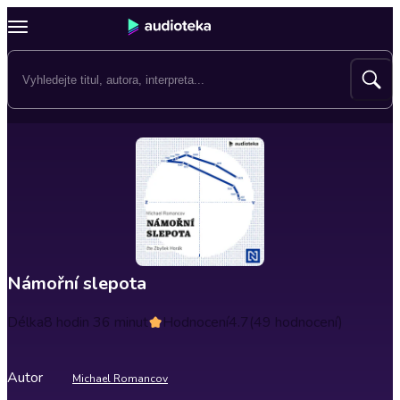
Námořní slepota
Délka
8 hodin 36 minut
Hodnocení
4.7
(49 hodnocení)
Autor
Michael Romancov