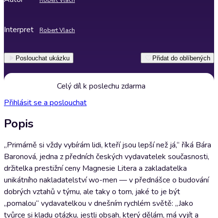
Robert Vlach
Interpret
Robert Vlach
Poslouchat ukázku
Přidat do oblíbených
Celý díl k poslechu zdarma
Přihlásit se a poslouchat
Popis
„Primárně si vždy vybírám lidi, kteří jsou lepší než já,“ říká Bára
Baronová, jedna z předních českých vydavatelek současnosti,
držitelka prestižní ceny Magnesie Litera a zakladatelka
unikátního nakladatelství wo-men — v přednášce o budování
dobrých vztahů v týmu, ale taky o tom, jaké to je být
„pomalou“ vydavatelkou v dnešním rychlém světě: „Jako
tvůrce si kladu otázku, jestli obsah, který dělám, má vyjít a