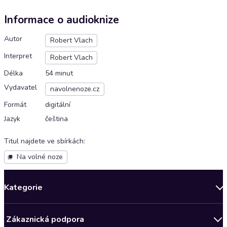
Informace o audioknize
Autor
Robert Vlach
Interpret
Robert Vlach
Délka
54 minut
Vydavatel
navolnenoze.cz
Formát
digitální
Jazyk
čeština
Titul najdete ve sbírkách
:
Na volné noze
Kategorie
Novinky
Zákaznická podpora
Bestsellery měsíce