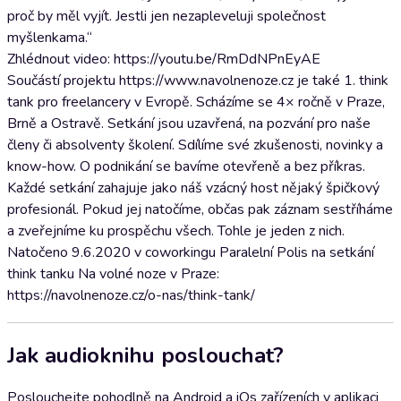
proč by měl vyjít. Jestli jen nezapleveluji společnost
myšlenkama.“
Zhlédnout video: https://youtu.be/RmDdNPnEyAE
Součástí projektu https://www.navolnenoze.cz je také 1. think
tank pro freelancery v Evropě. Scházíme se 4× ročně v Praze,
Brně a Ostravě. Setkání jsou uzavřená, na pozvání pro naše
členy či absolventy školení. Sdílíme své zkušenosti, novinky a
know-how. O podnikání se bavíme otevřeně a bez příkras.
Každé setkání zahajuje jako náš vzácný host nějaký špičkový
profesionál. Pokud jej natočíme, občas pak záznam sestříháme
a zveřejníme ku prospěchu všech. Tohle je jeden z nich.
Natočeno 9.6.2020 v coworkingu Paralelní Polis na setkání
think tanku Na volné noze v Praze:
https://navolnenoze.cz/o-nas/think-tank/
Jak audioknihu poslouchat?
Poslouchejte pohodlně na Android a iOs zařízeních v aplikaci