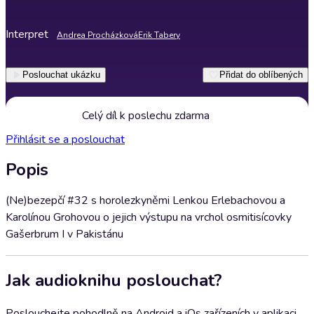
Interpret
Andrea Procházková
Erik Tabery
Poslouchat ukázku
Přidat do oblíbených
Celý díl k poslechu zdarma
Přihlásit se a poslouchat
Popis
(Ne)bezepčí #32 s horolezkyněmi Lenkou Erlebachovou a
Karolínou Grohovou o jejich výstupu na vrchol osmitisícovky
Gašerbrum I v Pakistánu
Jak audioknihu poslouchat?
Poslouchejte pohodlně na Android a iOs zařízeních v aplikaci