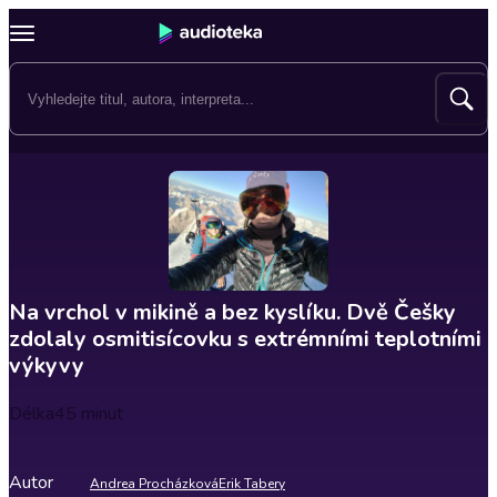
Na vrchol v mikině a bez kyslíku. Dvě Češky
zdolaly osmitisícovku s extrémními teplotními
výkyvy
Délka
45 minut
Autor
Andrea Procházková
Erik Tabery