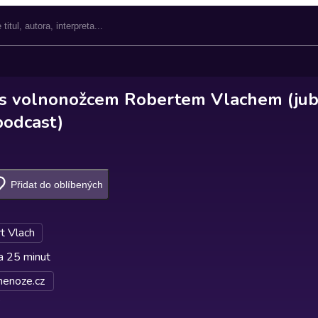
 s volnonožcem Robertem Vlachem (jubil
podcast)
Přidat do oblíbených
t Vlach
a 25 minut
nenoze.cz