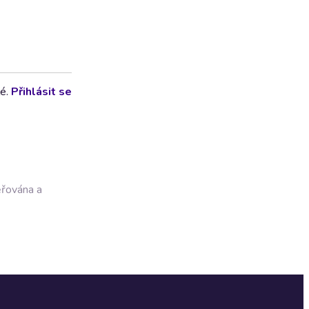
lé.
Přihlásit se
ěřována a