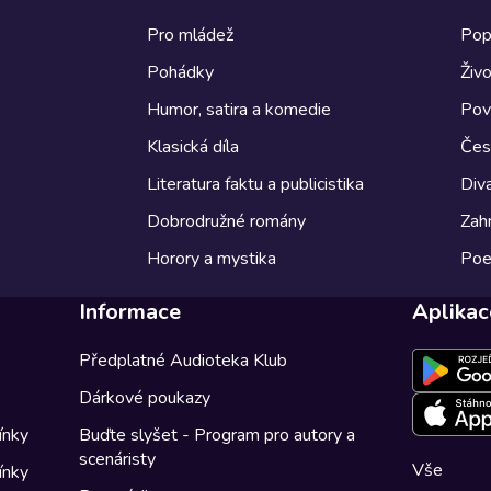
Pro mládež
Pop
Pohádky
Živo
Humor, satira a komedie
Pov
Klasická díla
Česk
Literatura faktu a publicistika
Diva
Dobrodružné romány
Zahr
Horory a mystika
Poe
Informace
Aplikac
Předplatné Audioteka Klub
Dárkové poukazy
ínky
Buďte slyšet - Program pro autory a
scenáristy
Vše
ínky