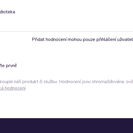
udioteka
Přidat hodnocení mohou pouze přihlášení uživate
e první!
akoupili náš produkt či službu. Hodnocení jsou shromažďována, ov
ká hodnocení