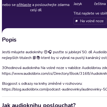
Jazyk
čeština
nebo se
přihlaste
a poslouchejte zdarma
celý díl
Titul najdete ve sbí
Na volné noze
Popis
Jestli milujete audioknihy 😍🎧 pusťte si jubilejní 50. díl Audiol
nejlepších titulech 📘📚 které by si vybral na pustý kanárský o
30hodinová audiokniha Na volné noze v nabídce Audiolibrixu zde,
https://www.audiolibrix.com/cs/Directory/Book/3168/Audiokn
Blogpost s odkazy na knihy zmíněné v rozhovoru:
https://blog.audiolibrix.com/podcast-audinovinky/audinovinky-5
Jak audioknihu poslouchat?