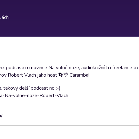
rkách
:
ibrix podcastu o novince Na volné noze, audioknižních i freelance t
strov Robert Vlach jako host 👣🌴 Caramba!
 takový delší podcast no ;-)
iha-Na-volne-noze-Robert-Vlach
0/