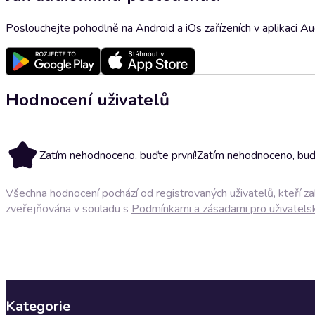
Poslouchejte pohodlně na Android a iOs zařízeních v aplikaci A
Hodnocení uživatelů
Zatím nehodnoceno, buďte první!
Zatím nehodnoceno, buďt
Všechna hodnocení pochází od registrovaných uživatelů, kteří z
zveřejňována v souladu s
Podmínkami a zásadami pro uživatels
Kategorie