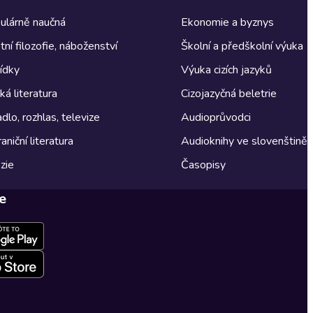
ulárně naučná
Ekonomie a byznys
tní filozofie, náboženství
Školní a předškolní výuka
ídky
Výuka cizích jazyků
á literatura
Cizojazyčná beletrie
dlo, rozhlas, televize
Audioprůvodci
aniční literatura
Audioknihy ve slovenštině
zie
Časopisy
e