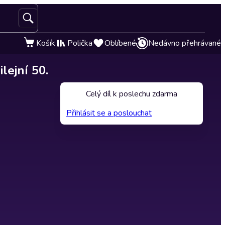
Košík
Polička
Oblíbené
Nedávno přehrávané
ejní 50.
Celý díl k poslechu zdarma
Přihlásit se a poslouchat