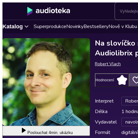
Superprodukce
Novinky
Bestsellery
Nově v Klubu
Katalog
Na slovíčko
Audiolibrix 
Robert Vlach
Hodnocení
Interpret
Rober
Délka
1 hodin
Vydavatel
navol
Formát
digitální
Poslouchat
4min. ukázku