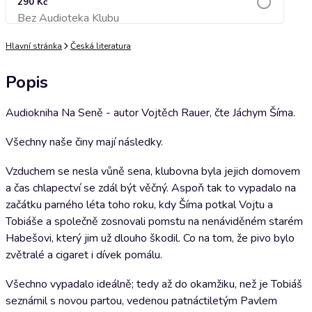
290 Kč
Bez Audioteka Klubu
Přidat do košíku
Hlavní stránka
Česká literatura
Popis
Audiokniha Na Seně - autor Vojtěch Rauer, čte Jáchym Šíma.
Všechny naše činy mají následky.
Vzduchem se nesla vůně sena, klubovna byla jejich domovem
a čas chlapectví se zdál být věčný. Aspoň tak to vypadalo na
začátku parného léta toho roku, kdy Šíma potkal Vojtu a
Tobiáše a společně zosnovali pomstu na nenáviděném starém
Habešovi, který jim už dlouho škodil. Co na tom, že pivo bylo
zvětralé a cigaret i dívek pomálu.
Všechno vypadalo ideálně; tedy až do okamžiku, než je Tobiáš
seznámil s novou partou, vedenou patnáctiletým Pavlem