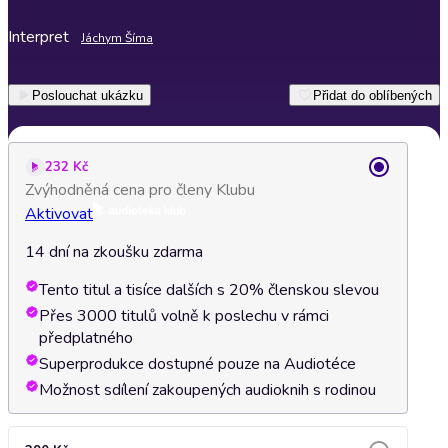
Interpret
Jáchym Šíma
Poslouchat ukázku
Přidat do oblíbených
232 Kč
Zvýhodněná cena pro členy Klubu
Aktivovat
14 dní na zkoušku zdarma
Tento titul a tisíce dalších s 20% členskou slevou
Přes 3000 titulů volně k poslechu v rámci
předplatného
Superprodukce dostupné pouze na Audiotéce
Možnost sdílení zakoupených audioknih s rodinou