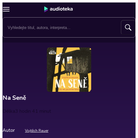
Na Seně
Délka
3 hodin 41 minut
Autor
Vojtěch Rauer