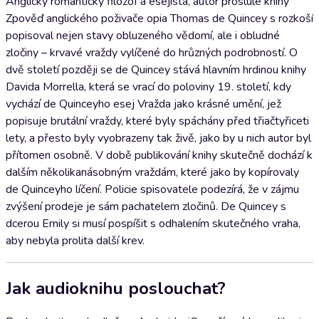
Anglický romantický filozof a esejista, autor proslulé knihy
Zpověď anglického poživače opia Thomas de Quincey s rozkoší
popisoval nejen stavy obluzeného vědomí, ale i obludné
zločiny – krvavé vraždy vylíčené do hrůzných podrobností. O
dvě století později se de Quincey stává hlavním hrdinou knihy
Davida Morrella, která se vrací do poloviny 19. století, kdy
vychází de Quinceyho esej Vražda jako krásné umění, jež
popisuje brutální vraždy, které byly spáchány před třiačtyřiceti
lety, a přesto byly vyobrazeny tak živě, jako by u nich autor byl
přítomen osobně. V době publikování knihy skutečně dochází k
dalším několikanásobným vraždám, které jako by kopírovaly
de Quinceyho líčení. Policie spisovatele podezírá, že v zájmu
zvýšení prodeje je sám pachatelem zločinů. De Quincey s
dcerou Emily si musí pospíšit s odhalením skutečného vraha,
aby nebyla prolita další krev.
Jak audioknihu poslouchat?