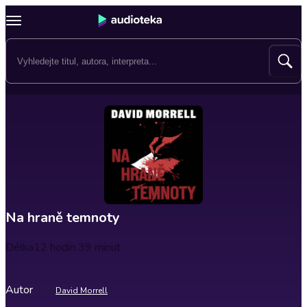
Na hraně temnoty
Délka
12 hodin 39 minut
Autor
David Morrell