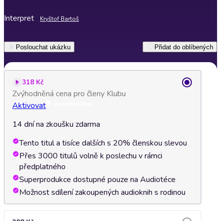
Interpret
Kryštof Bartoš
Poslouchat ukázku
Přidat do oblíbených
318 Kč
Zvýhodněná cena pro členy Klubu
Aktivovat
14 dní na zkoušku zdarma
Tento titul a tisíce dalších s 20% členskou slevou
Přes 3000 titulů volně k poslechu v rámci
předplatného
Superprodukce dostupné pouze na Audiotéce
Možnost sdílení zakoupených audioknih s rodinou