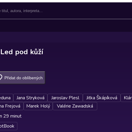
 Led pod kůží
Přidat do oblíbených
eduna
Jana Stryková
Jaroslav Plesl
Jitka Škápíková
Klár
na Frejová
Marek Holý
Valérie Zawadská
n 29 minut
otBook