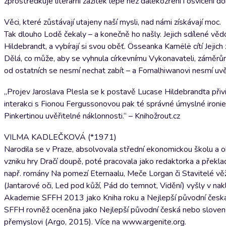
zprostředkuje literární zážitek lépe než dalekozření i osvícení 
Věci, které zůstávají utajeny naší mysli, nad námi získávají moc.
Tak dlouho Lodě čekaly – a konečně ho našly. Jejich sdílené věd
Hildebrandt, a vybírají si svou oběť. Össeanka Kamëlë cítí Jejich
Dělá, co může, aby se vyhnula církevnímu Vykonavateli, záměrům
od ostatních se nesmí nechat zabít – a Fomalhiwanovi nesmí uvě
„Projev Jaroslava Plesla se k postavě Lucase Hildebrandta přiv
interakci s Fionou Fergussonovou pak té správné úmyslné ironie
Pinkertinou uvěřitelné náklonnosti.“ – Knihožrout.cz
VILMA KADLEČKOVÁ (*1971)
Narodila se v Praze, absolvovala střední ekonomickou školu a o
vzniku hry Dračí doupě, poté pracovala jako redaktorka a překlad
např. romány Na pomezí Eternaalu, Meče Lorgan či Stavitelé věží. 
(Jantarové oči, Led pod kůží, Pád do temnot, Vidění) vyšly v nak
Akademie SFFH 2013 jako Kniha roku a Nejlepší původní česká
SFFH rovněž oceněna jako Nejlepší původní česká nebo sloven
přemyslovi (Argo, 2015). Více na www.argenite.org.