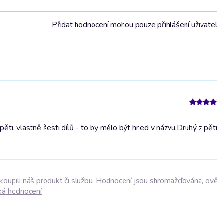
Přidat hodnocení mohou pouze přihlášení uživate
ti, vlastně šesti dílů - to by mělo být hned v názvu.
Druhý z pěti
akoupili náš produkt či službu. Hodnocení jsou shromažďována, ov
ká hodnocení