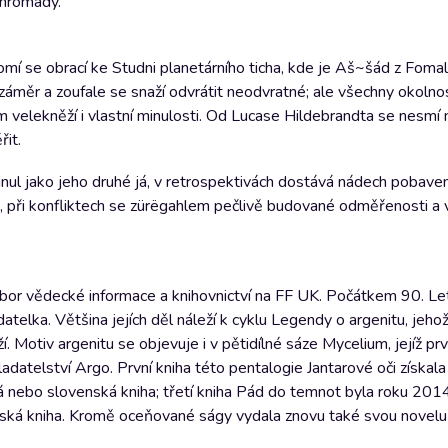
dohromady.
omí se obrací ke Studni planetárního ticha, kde je Aš~šád z Fomal
 záměr a zoufale se snaží odvrátit neodvratné; ale všechny okolnost
 velekněží i vlastní minulosti. Od Lucase Hildebrandta se nesmí 
řit.
inul jako jeho druhé já, v retrospektivách dostává nádech pobav
, při konfliktech se zürëgahlem pečlivě budované odměřenosti a v
bor vědecké informace a knihovnictví na FF UK. Počátkem 90. Let
atelka. Většina jejích děl náleží k cyklu Legendy o argenitu, jeho
Motiv argenitu se objevuje i v pětidílné sáze Mycelium, jejíž první
ladatelství Argo. První kniha této pentalogie Jantarové oči získal
 nebo slovenská kniha; třetí kniha Pád do temnot byla roku 201
ská kniha. Kromě oceňované ságy vydala znovu také svou novelu