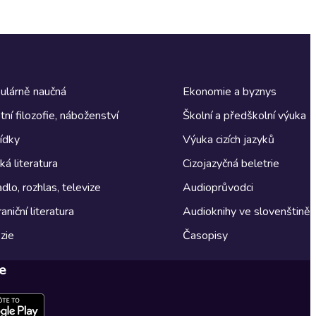
ulárně naučná
Ekonomie a byznys
tní filozofie, náboženství
Školní a předškolní výuka
ídky
Výuka cizích jazyků
á literatura
Cizojazyčná beletrie
dlo, rozhlas, televize
Audioprůvodci
aniční literatura
Audioknihy ve slovenštině
zie
Časopisy
e