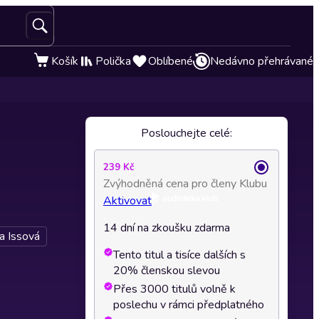
Košík
Polička
Oblíbené
Nedávno přehrávané
Poslouchejte celé:
239 Kč
Zvýhodněná cena pro členy Klubu
Aktivovat
14 dní na zkoušku zdarma
a Issová
Tento titul a tisíce dalších s
20% členskou slevou
Přes 3000 titulů volně k
poslechu v rámci předplatného