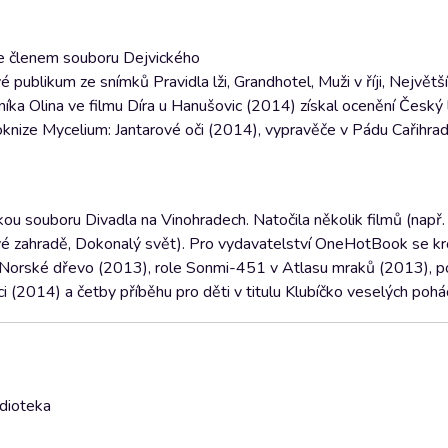
je členem souboru Dejvického
ové publikum ze snímků Pravidla lži, Grandhotel, Muži v říji, Největš
níka Olina ve filmu Díra u Hanušovic (2014) získal ocenění Český 
knize Mycelium: Jantarové oči (2014), vypravěče v Pádu Cařihra
ou souboru Divadla na Vinohradech. Natočila několik filmů (např
ůžové zahradě, Dokonalý svět). Pro vydavatelství OneHotBook se k
ze Norské dřevo (2013), role Sonmi-451 v Atlasu mraků (2013),
 (2014) a četby příběhu pro děti v titulu Klubíčko veselých poh
udioteka