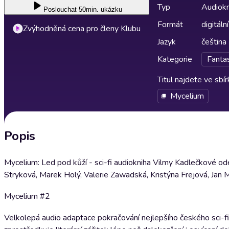
Typ
Audiokn
Poslouchat
50min. ukázku
Formát
digitální
Zvýhodněná cena pro členy Klubu
Jazyk
čeština
Kategorie
Fantas
Titul najdete ve sbí
Mycelium
Popis
Mycelium: Led pod kůží - sci-fi audiokniha Vilmy Kadlečkové odehr
Stryková, Marek Holý, Valerie Zawadská, Kristýna Frejová, Jan 
Mycelium #2
Velkolepá audio adaptace pokračování nejlepšího českého sci-fi