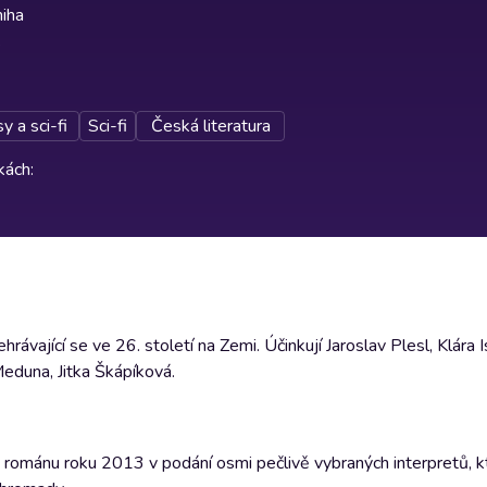
iha
y a sci-fi
Sci-fi
Česká literatura
rkách
:
ávající se ve 26. století na Zemi. Účinkují Jaroslav Plesl, Klára I
Meduna, Jitka Škápíková.
 románu roku 2013 v podání osmi pečlivě vybraných interpretů, k