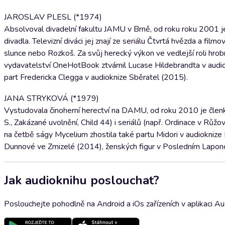
JAROSLAV PLESL (*1974)
Absolvoval divadelní fakultu JAMU v Brně, od roku roku 2001 
divadla. Televizní diváci jej znají ze seriálu Čtvrtá hvězda a film
slunce nebo Rozkoš. Za svůj herecký výkon ve vedlejší roli hrob
vydavatelství OneHotBook ztvárnil Lucase Hildebrandta v audio
part Fredericka Clegga v audioknize Sběratel (2015).
JANA STRYKOVÁ (*1979)
Vystudovala činoherní herectví na DAMU, od roku 2010 je členk
S., Zakázané uvolnění, Child 44) i seriálů (např. Ordinace v R
na četbě ságy Mycelium zhostila také partu Midori v audiokni
Dunnové ve Zmizelé (2014), ženských figur v Posledním Laponci
Jak audioknihu poslouchat?
Poslouchejte pohodlně na Android a iOs zařízeních v aplikaci A