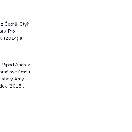
í z Čechů, Čtyři
lev. Pro
du (2014) a
. Případ Andrey
romě své účasti
 postavy Amy
ádek (2015).