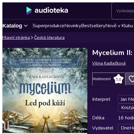
Superprodukce
Novinky
Bestsellery
Nově v Klubu
Katalog
Hlavní stránka
Česká literatura
Mycelium II:
Vilma Kadlečková
Hodnocení
5,0
Interpret
Jan M
Kristý
Délka
16 hodi
Vydavatel
OneH