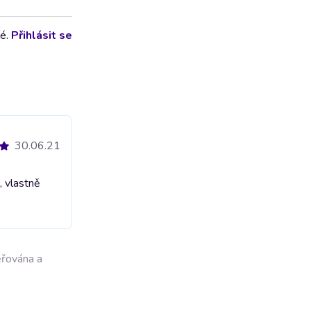
lé.
Přihlásit se
30.06.21
, vlastně
ěřována a