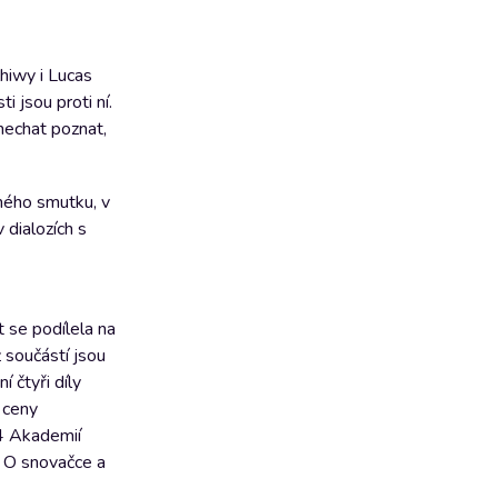
hiwy i Lucas
i jsou proti ní.
nechat poznat,
eného smutku, v
 dialozích s
 se podílela na
ž součástí jsou
 čtyři díly
a ceny
4 Akademií
 O snovačce a