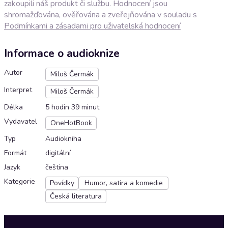
zakoupili náš produkt či službu. Hodnocení jsou
shromažďována, ověřována a zveřejňována v souladu s
Podmínkami a zásadami pro uživatelská hodnocení
Informace o audioknize
Autor
Miloš Čermák
Interpret
Miloš Čermák
Délka
5 hodin 39 minut
Vydavatel
OneHotBook
Typ
Audiokniha
Formát
digitální
Jazyk
čeština
Kategorie
Povídky
Humor, satira a komedie
Česká literatura