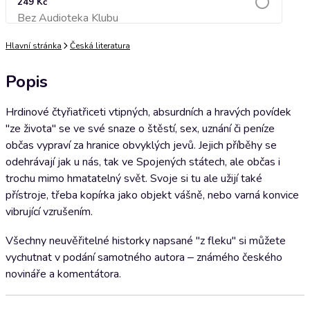
249 Kč
Bez Audioteka Klubu
Přidat do košíku
Hlavní stránka
Česká literatura
Popis
Hrdinové čtyřiatřiceti vtipných, absurdních a hravých povídek
"ze života" se ve své snaze o štěstí, sex, uznání či peníze
občas vypraví za hranice obvyklých jevů. Jejich příběhy se
odehrávají jak u nás, tak ve Spojených státech, ale občas i
trochu mimo hmatatelný svět. Svoje si tu ale užijí také
přístroje, třeba kopírka jako objekt vášně, nebo varná konvice
vibrující vzrušením.
Všechny neuvěřitelné historky napsané "z fleku" si můžete
vychutnat v podání samotného autora ‒ známého českého
novináře a komentátora.