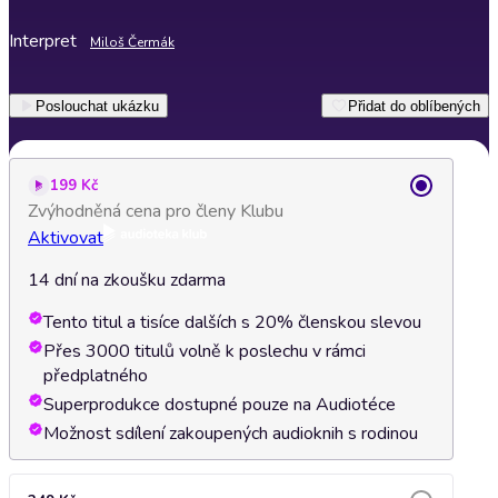
Interpret
Miloš Čermák
Poslouchat ukázku
Přidat do oblíbených
199 Kč
Zvýhodněná cena pro členy Klubu
Aktivovat
14 dní na zkoušku zdarma
Tento titul a tisíce dalších s 20% členskou slevou
Přes 3000 titulů volně k poslechu v rámci
předplatného
Superprodukce dostupné pouze na Audiotéce
Možnost sdílení zakoupených audioknih s rodinou