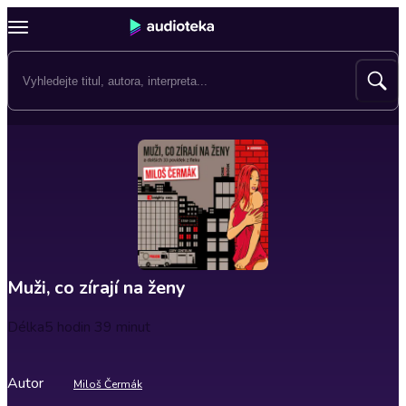
Muži, co zírají na ženy
Délka
5 hodin 39 minut
Autor
Miloš Čermák