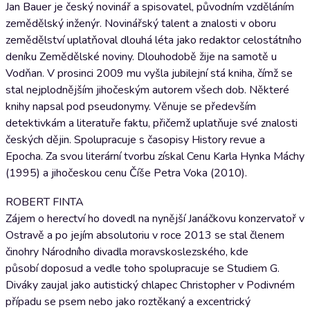
Jan Bauer je český novinář a spisovatel, původním vzděláním
zemědělský inženýr. Novinářský talent a znalosti v oboru
zemědělství uplatňoval dlouhá léta jako redaktor celostátního
deníku Zemědělské noviny. Dlouhodobě žije na samotě u
Vodňan. V prosinci 2009 mu vyšla jubilejní stá kniha, čímž se
stal nejplodnějším jihočeským autorem všech dob. Některé
knihy napsal pod pseudonymy. Věnuje se především
detektivkám a literatuře faktu, přičemž uplatňuje své znalosti
českých dějin. Spolupracuje s časopisy History revue a
Epocha. Za svou literární tvorbu získal Cenu Karla Hynka Máchy
(1995) a jihočeskou cenu Číše Petra Voka (2010).
ROBERT FINTA
Zájem o herectví ho dovedl na nynější Janáčkovu konzervatoř v
Ostravě a po jejím absolutoriu v roce 2013 se stal členem
činohry Národního divadla moravskoslezského, kde
působí doposud a vedle toho spolupracuje se Studiem G.
Diváky zaujal jako autistický chlapec Christopher v Podivném
případu se psem nebo jako roztěkaný a excentrický