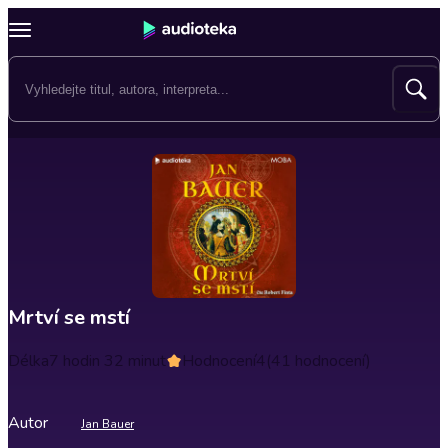
Mrtví se mstí
Délka
7 hodin 32 minut
Hodnocení
4
(41 hodnocení)
Autor
Jan Bauer