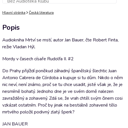
Bez Audioteka Klubu
Přidat do košíku
Hlavní stránka
Česká literatura
Popis
Audiokniha Mrtví se mstí, autor Jan Bauer, čte Robert Finta,
režie Vladan Hýl.
Mordy v časech císaře Rudolfa II. #2
Do Prahy přijíždí poněkud záhadný španělský šlechtic Juan
Antonio Cabrera de Córdoba a kupuje si tu dům. Nikdo o něm
nic neví, není známo, proč se tu chce usadit, jisté však je, že je
nesmírně bohatý. Jednoho dne je ve svém domě nalezen
zavražděný a zohavený. Zdá se, že vrah chtěl svým činem cosi
vzkázat ostatním. Proč by jinak na bestiálně zohavené tělo
mrtvého položil podivný zlatý šperk?
JAN BAUER