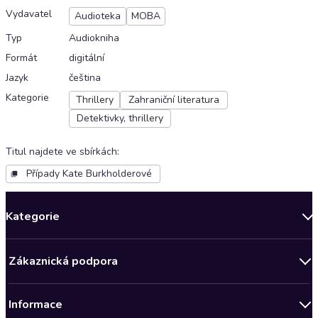
Vydavatel
Audioteka
MOBA
Typ
Audiokniha
Formát
digitální
Jazyk
čeština
Kategorie
Thrillery
Zahraniční literatura
Detektivky, thrillery
Titul najdete ve sbírkách
:
Případy Kate Burkholderové
Kategorie
Novinky
Zákaznická podpora
Bestsellery měsíce
Obchodní podmínky
Podcasty
Informace
Zásady ochrany osobních údajů