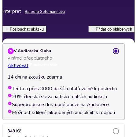
Interpret
Barbora Goldmannová
Poslouchat ukázku
Přidat do oblíbených
V Audioteka Klubu
v rámci předplatného
Aktivovat
14 dní na zkoušku zdarma
Tento a přes 3000 dalších titulů volně k poslechu
20% členská sleva na tisíce dalších audioknih
Superprodukce dostupné pouze na Audiotéce
Možnost sdílení zakoupených audioknih s rodinou
349 Kč