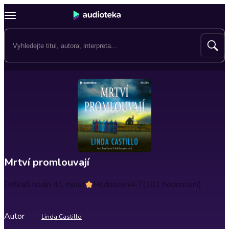
Mrtví promlouvají
Délka
8 hodin 41 minut
Hodnocení
4.7
(101 hodnocení)
Autor
Linda Castillo