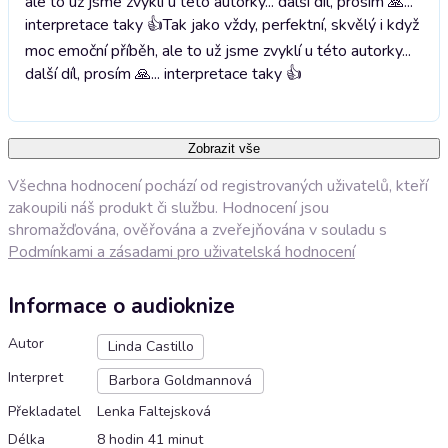
ale to už jsme zvyklí u této autorky... další díl, prosím 🙏...
interpretace taky 👍
Tak jako vždy, perfektní, skvělý i když
moc emoční příběh, ale to už jsme zvyklí u této autorky...
další díl, prosím 🙏... interpretace taky 👍
Zobrazit vše
Všechna hodnocení pochází od registrovaných uživatelů, kteří
zakoupili náš produkt či službu. Hodnocení jsou
shromažďována, ověřována a zveřejňována v souladu s
Podmínkami a zásadami pro uživatelská hodnocení
Informace o audioknize
Autor
Linda Castillo
Interpret
Barbora Goldmannová
Překladatel
Lenka Faltejsková
Délka
8 hodin 41 minut