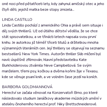
oné noci před pětatřiceti lety, kdy zahynul amišský otec a jeho
čtyři děti, jejichž matka beze stopy zmizela...
LINDA CASTILLO
Linda Castillo pochází z amerického Ohia a právě sem situuje i
děj svých thrillerů. Už od útlého dětství věděla, že se chce
stát spisovatelkou, a ve třinácti letech napsala svou první
knihu. Je autorkou již téměř třiceti titulů a držitelkou mnoha
významných literárních cen. Její thrillery se objevují na seznamu
bestsellerů New York Times. Autorčin thriller Slib mlčení byl
navíc úspěšně zfilmován, hlavní představitelku Kate
Burkholderovou ztvárnila Neve Campbellová. Se svým
manželem, třemi psy, kočkou a dvěma koňmi žije v Texasu,
kde se věnuje psaní knih, a ve volném čase jezdí na koních.
BARBORA GOLDMANNOVÁ
Herectví se začala věnovat na Konzervatoři Brno, po které
následovalo studium Janáčkovy akademie múzických umění v
ateliéru činoherního herectví prof. Niky Brettschneiderové.