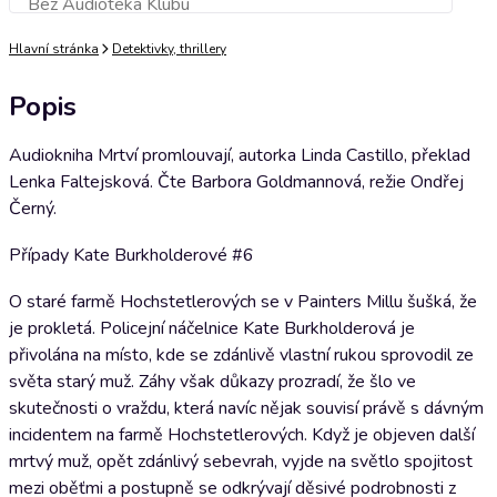
Bez Audioteka Klubu
Přidat do košíku
Hlavní stránka
Detektivky, thrillery
Popis
Audiokniha Mrtví promlouvají, autorka Linda Castillo, překlad
Lenka Faltejsková. Čte Barbora Goldmannová, režie Ondřej
Černý.
Případy Kate Burkholderové #6
O staré farmě Hochstetlerových se v Painters Millu šušká, že
je prokletá. Policejní náčelnice Kate Burkholderová je
přivolána na místo, kde se zdánlivě vlastní rukou sprovodil ze
světa starý muž. Záhy však důkazy prozradí, že šlo ve
skutečnosti o vraždu, která navíc nějak souvisí právě s dávným
incidentem na farmě Hochstetlerových. Když je objeven další
mrtvý muž, opět zdánlivý sebevrah, vyjde na světlo spojitost
mezi oběťmi a postupně se odkrývají děsivé podrobnosti z