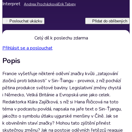
Interpret
Andrea Procházková
Erik Tabery
Poslouchat ukázku
Přidat do oblíbených
Celý díl k poslechu zdarma
Přihlásit se a poslouchat
Popis
Francie vyšetřuje některé oděvní značky kvůli „zatajování
zločinů proti lidskosti“ v Sin-Ťiangu - provincii, z níž pochází
pětina produkce světové bavlny. Legislativní změny chystá
i Německo, Velká Británie a Evropská unie jako celek.
Redaktorka Klára Zajíčková, s níž si Hana Řičicová na toto
téma v podcastu povídá, napsala na jaře text o Sin-Ťjangu,
jakožto o symbolu útlaku ujgurské menšiny v Číně. Jak se
k obviněním staví značky? Mohou tato zjištění přinést
skutečnou změnu? Jak na postoje oděvních řetězců reaguje