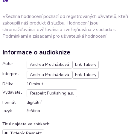
se
Všechna hodnocení pochází od registrovaných uživatelů, kteří
zakoupili náš produkt či službu. Hodnocení jsou
shromažďována, ověřována a zveřejňována v souladu s
Podmínkami a zásadami pro uživatelská hodnocení
Informace o audioknize
Autor
Andrea Procházková
Erik Tabery
Interpret
Andrea Procházková
Erik Tabery
Délka
10 minut
Vydavatel
Respekt Publishing a.s.
Formát
digitální
Jazyk
čeština
Titul najdete ve sbírkách
:
Týdeník Respekt