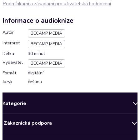
Podmínkami a zásadami pro uživatelská hodnocení
Informace o audioknize
Autor
BECAMP MEDIA
Interpret
BECAMP MEDIA
Délka
30 minut
Vydavatel
BECAMP MEDIA
Formát
digitální
Jazyk
čeština
Kategorie
Novinky
Zákaznická podpora
Bestsellery měsíce
Obchodní podmínky
Podcasty