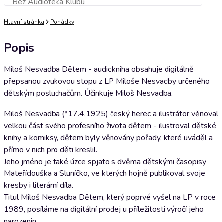
Bez Audioteka Klubu
Přidat do košíku
Hlavní stránka
Pohádky
Popis
Miloš Nesvadba Dětem - audiokniha obsahuje digitálně
přepsanou zvukovou stopu z LP Miloše Nesvadby určeného
dětským posluchačům. Účinkuje Miloš Nesvadba.
Miloš Nesvadba (*17.4.1925) český herec a ilustrátor věnoval
velkou část svého profesního života dětem - ilustroval dětské
knihy a komiksy, dětem byly věnovány pořady, které uváděl a
přímo v nich pro děti kreslil.
Jeho jméno je také úzce spjato s dvěma dětskými časopisy
Mateřídouška a Sluníčko, ve kterých hojně publikoval svoje
kresby i literární díla.
Titul Miloš Nesvadba Dětem, který poprvé vyšel na LP v roce
1989, posíláme na digitální prodej u příležitosti výročí jeho
narozenin.