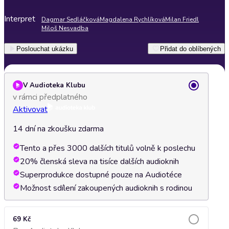
Interpret
Dagmar Sedláčková
Magdalena Rychlíková
Milan Friedl
Miloš Nesvadba
Poslouchat ukázku
Přidat do oblíbených
V Audioteka Klubu
v rámci předplatného
Aktivovat
14 dní na zkoušku zdarma
Tento a přes 3000 dalších titulů volně k poslechu
20% členská sleva na tisíce dalších audioknih
Superprodukce dostupné pouze na Audiotéce
Možnost sdílení zakoupených audioknih s rodinou
69 Kč