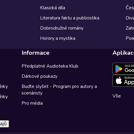
Klasická díla
Česk
Literatura faktu a publicistika
Diva
Dobrodružné romány
Zahr
Horory a mystika
Poe
Informace
Aplikac
Předplatné Audioteka Klub
Dárkové poukazy
ínky
Buďte slyšet - Program pro autory a
scenáristy
Vše
ínky
Pro média
ajů