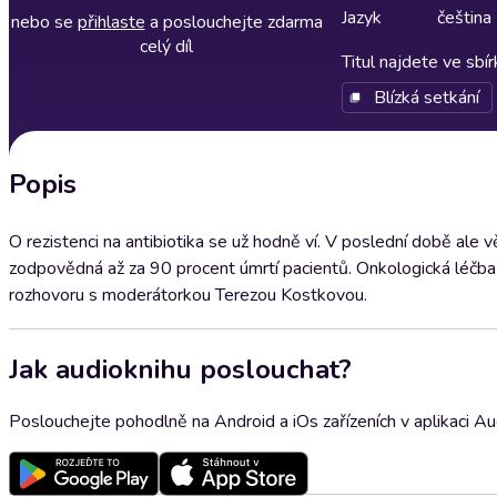
Jazyk
čeština
nebo se
přihlaste
a poslouchejte zdarma
celý díl
Titul najdete ve sbí
Blízká setkání
Popis
O rezistenci na antibiotika se už hodně ví. V poslední době ale v
zodpovědná až za 90 procent úmrtí pacientů. Onkologická léčba 
rozhovoru s moderátorkou Terezou Kostkovou.
Jak audioknihu poslouchat?
Poslouchejte pohodlně na Android a iOs zařízeních v aplikaci A