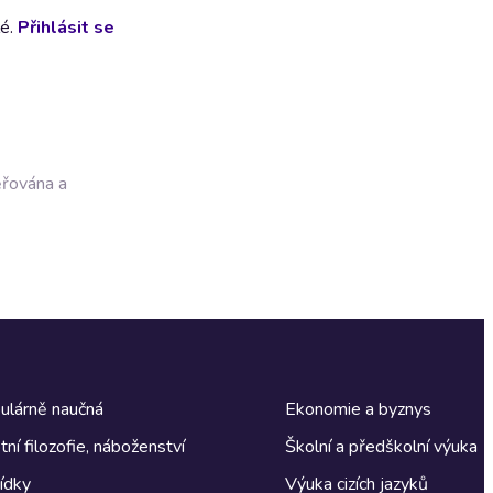
lé.
Přihlásit se
ěřována a
ulárně naučná
Ekonomie a byznys
tní filozofie, náboženství
Školní a předškolní výuka
ídky
Výuka cizích jazyků