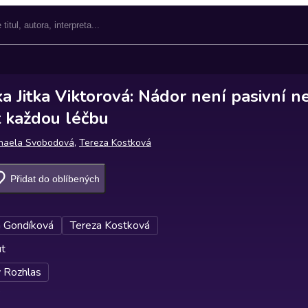
a Jitka Viktorová: Nádor není pasivní ne
t každou léčbu
haela Svobodová
,
Tereza Kostková
Přidat do oblíbených
 Gondíková
Tereza Kostková
ut
 Rozhlas