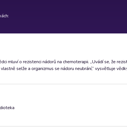
rkách
:
ědci mluví o rezistenci nádorů na chemoterapii. „Uvádí se, že rezis
vlastně selže a organizmus se nádoru neubrání,“ vysvětluje vědk
udioteka