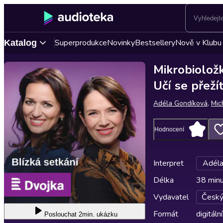
Superprodukce
Novinky
Bestsellery
Nově v Klubu
Katalog
Mikrobioložk
Učí se přeží
Adéla Gondíková
,
Mic
Hodnocení
Interpret
Adéla
Délka
38 min
Vydavatel
Český
Formát
digitální
Poslouchat
2min. ukázku