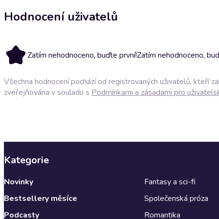
Hodnocení uživatelů
Zatím nehodnoceno, buďte první!
Zatím nehodnoceno, buďt
Všechna hodnocení pochází od registrovaných uživatelů, kteří z
zveřejňována v souladu s
Podmínkami a zásadami pro uživatels
Kategorie
Novinky
Fantasy a sci-fi
Bestsellery měsíce
Společenská próza
Podcasty
Romantika