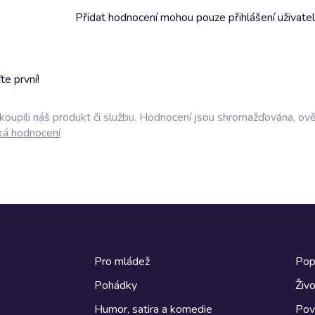
Přidat hodnocení mohou pouze přihlášení uživate
e první!
akoupili náš produkt či službu. Hodnocení jsou shromažďována, ov
ká hodnocení
Pro mládež
Pop
Pohádky
Živo
Humor, satira a komedie
Pov