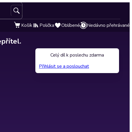
Košík
Polička
Oblíbené
Nedávno přehrávané
přítel.
Celý díl k poslechu zdarma
Přihlásit se a poslouchat