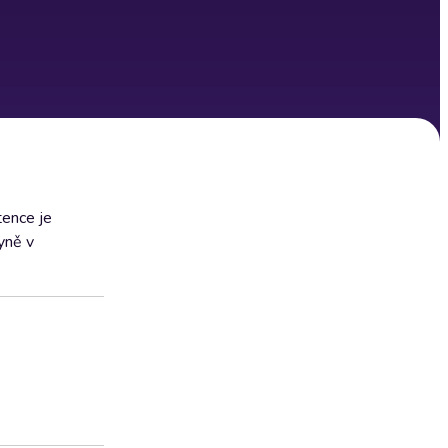
tence je
yně v