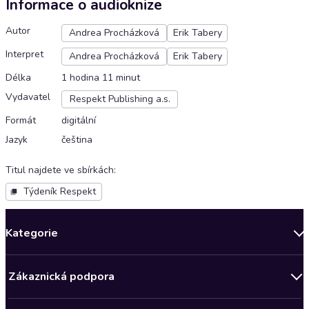
Informace o audioknize
Autor
Andrea Procházková
Erik Tabery
Interpret
Andrea Procházková
Erik Tabery
Délka
1 hodina 11 minut
Vydavatel
Respekt Publishing a.s.
Formát
digitální
Jazyk
čeština
Titul najdete ve sbírkách
:
Týdeník Respekt
Kategorie
Novinky
Zákaznická podpora
Bestsellery měsíce
Obchodní podmínky