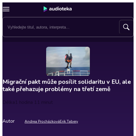
Migrační pakt může posílit solidaritu v EU, ale
také přehazuje problémy na třetí země
Délka
1 hodina 11 minut
Autor
Andrea Procházková
Erik Tabery