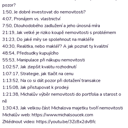
pozor?
1:50, Je dobré investovat do nemovitosti?
4:07, Pronájem vs. vlastnictví
7:50, Dlouhodobého zadlužení a jeho únosná míra
21:19, Jak velké je riziko koupě nemovitosti s problémem
31:23, Do jaké míry se spolehnout na makléře
40:30, Realitka, nebo makléř? A jak poznat ty kvalitní
48:54, Předsudky kupujícího
55:53, Manipulace při nákupu nemovitosti
1:02:57, Jak zlepšit kvalitu rozhodnutí
1:07:17, Strategie, jak tlačit na cenu
1:13:52, Na co si dát pozor při dotažení transakce
1:15:08, Jak přistupovat k prodeji
1:21:38, Michalův výběr nemovitosti do portfolia a starost o
ně
1:30:43, Jak velkou část Michalova majetku tvoří nemovitosti
Michalův web: https://www.michalsoucek.com
Zhlédnout video: https://youtu.be/3Zc8x2dv8fc