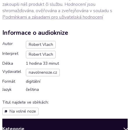
zakoupili náš produkt či službu. Hodnocení jsou
shromažďována, ověřována a zveřejňována v souladu s
Podmínkami a zásadami pro uživatelská hodnocení
Informace o audioknize
Autor
Robert Vlach
Interpret
Robert Vlach
Délka
1 hodina 33 minut
Vydavatel
navolnenoze.cz
Formát
digitální
Jazyk
čeština
Titul najdete ve sbírkách
:
Na volné noze
Kategorie