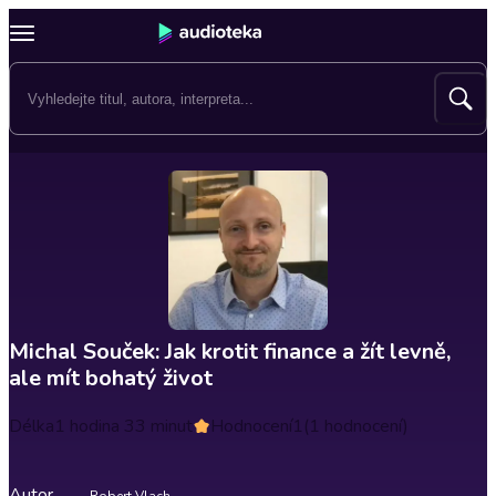
Michal Souček: Jak krotit finance a žít levně,
ale mít bohatý život
Délka
1 hodina 33 minut
Hodnocení
1
(1 hodnocení)
Autor