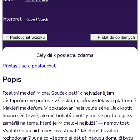
Robert Vlach
Interpret
Robert Vlach
Poslouchat ukázku
Přidat do oblíbených
Celý díl k poslechu zdarma
Přihlásit se a poslouchat
Popis
Realitní makléř Michal Souček patří k nejváženějším
zástupcům své profese v Česku, mj. díky vzdělávací platformě
Makléři makléřům. V pokračování naší volné série „Jak krotit
finance, žít levně, ale mít bohatý život“ jsme se proto logicky
zaměřili na téma, které je Michalovi nejbližší — nemovitosti.
Vyplatí se do nich dnes investovat? Jak zlepšit kvalitu
rozhodování? A na co všechno si dát při nákupu domu či bytu