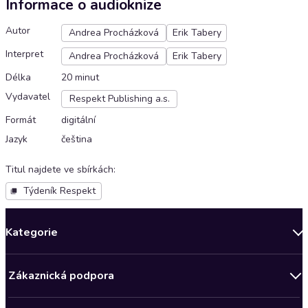
Informace o audioknize
Autor
Andrea Procházková
Erik Tabery
Interpret
Andrea Procházková
Erik Tabery
Délka
20 minut
Vydavatel
Respekt Publishing a.s.
Formát
digitální
Jazyk
čeština
Titul najdete ve sbírkách
:
Týdeník Respekt
Kategorie
Novinky
Zákaznická podpora
Bestsellery měsíce
Obchodní podmínky