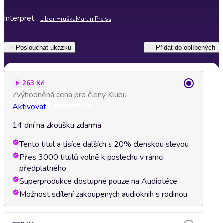
Interpret
Libor Hruška
Martin Preiss
Poslouchat ukázku
Přidat do oblíbených
263 Kč
Zvýhodněná cena pro členy Klubu
Aktivovat
14 dní na zkoušku zdarma
Tento titul a tisíce dalších s 20% členskou slevou
Přes 3000 titulů volně k poslechu v rámci
předplatného
Superprodukce dostupné pouze na Audiotéce
Možnost sdílení zakoupených audioknih s rodinou