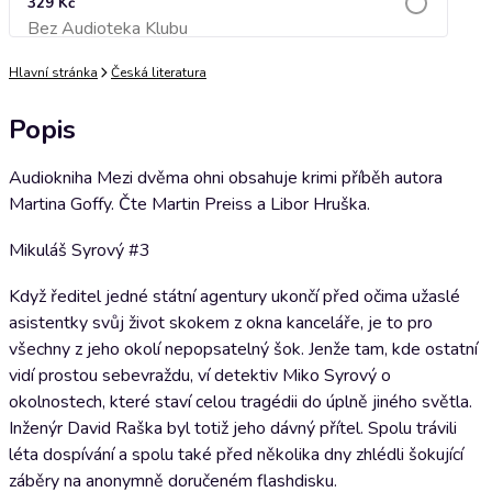
329 Kč
Bez Audioteka Klubu
Přidat do košíku
Hlavní stránka
Česká literatura
Popis
Audiokniha Mezi dvěma ohni obsahuje krimi příběh autora
Martina Goffy. Čte Martin Preiss a Libor Hruška.
Mikuláš Syrový #3
Když ředitel jedné státní agentury ukončí před očima užaslé
asistentky svůj život skokem z okna kanceláře, je to pro
všechny z jeho okolí nepopsatelný šok. Jenže tam, kde ostatní
vidí prostou sebevraždu, ví detektiv Miko Syrový o
okolnostech, které staví celou tragédii do úplně jiného světla.
Inženýr David Raška byl totiž jeho dávný přítel. Spolu trávili
léta dospívání a spolu také před několika dny zhlédli šokující
záběry na anonymně doručeném flashdisku.