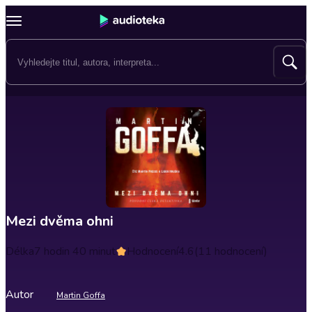
Mezi dvěma ohni
Délka
7 hodin 40 minut
Hodnocení
4.6
(11 hodnocení)
Autor
Martin Goffa