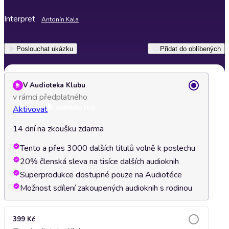
Interpret
Antonín Kala
Poslouchat ukázku
Přidat do oblíbených
V Audioteka Klubu
v rámci předplatného
Aktivovat
14 dní na zkoušku zdarma
Tento a přes 3000 dalších titulů volně k poslechu
20% členská sleva na tisíce dalších audioknih
Superprodukce dostupné pouze na Audiotéce
Možnost sdílení zakoupených audioknih s rodinou
399 Kč