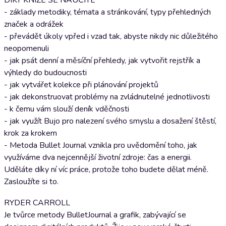
DÍKY KNIZE SE NAUČÍTE
- základy metodiky, témata a stránkování, typy přehledných
značek a odrážek
- převádět úkoly vpřed i vzad tak, abyste nikdy nic důležitého
neopomenuli
- jak psát denní a měsíční přehledy, jak vytvořit rejstřík a
výhledy do budoucnosti
- jak vytvářet kolekce při plánování projektů
- jak dekonstruovat problémy na zvládnutelné jednotlivosti
- k čemu vám slouží deník vděčnosti
- jak využít Bujo pro nalezení svého smyslu a dosažení štěstí,
krok za krokem
- Metoda Bullet Journal vznikla pro uvědomění toho, jak
využíváme dva nejcennější životní zdroje: čas a energii.
Uděláte díky ní víc práce, protože toho budete dělat méně.
Zasloužíte si to.
RYDER CARROLL
Je tvůrce metody BulletJournal a grafik, zabývající se