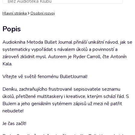
Bez Audioteka Klubu
Přidat do košíku
Hlavní stránka
Osobní rozvoj
Popis
Audiokniha Metoda Bullet Journal přináší unikátní návod, jak se
systematicky vypořádat s návalem úkolů a povinností a
zároveň zklidnit mysl. Autorem je Ryder Carroll, čte Antonín
Kala.
Vítejte vě světě fenoménu BulletJournal!
Deníku, zachraňujícího frustrované sepisovatele seznamu
úkolů, přetížené multitaskery i kreativce, kterým schází řád. S
BuJem a jeho geniálním sytémem zápisů už mezi ně patřit
nebudete!
Je čas začít!