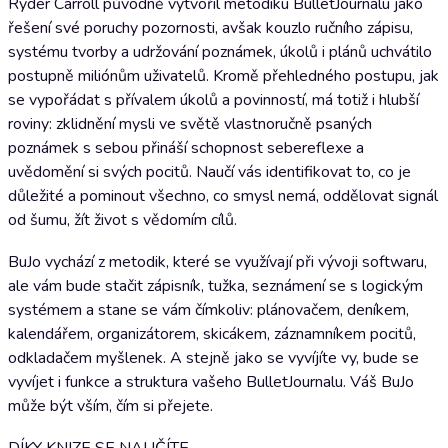
Ryder Carroll původně vytvořil metodiku BulletJournalu jako
řešení své poruchy pozornosti, avšak kouzlo ručního zápisu,
systému tvorby a udržování poznámek, úkolů i plánů uchvátilo
postupně miliónům uživatelů. Kromě přehledného postupu, jak
se vypořádat s přívalem úkolů a povinností, má totiž i hlubší
roviny: zklidnění mysli ve světě vlastnoručně psaných
poznámek s sebou přináší schopnost sebereflexe a
uvědomění si svých pocitů. Naučí vás identifikovat to, co je
důležité a pominout všechno, co smysl nemá, oddělovat signál
od šumu, žít život s vědomím cílů.
BuJo vychází z metodik, které se využívají při vývoji softwaru,
ale vám bude stačit zápisník, tužka, seznámení se s logickým
systémem a stane se vám čímkoliv: plánovačem, deníkem,
kalendářem, organizátorem, skicákem, záznamníkem pocitů,
odkladačem myšlenek. A stejně jako se vyvíjíte vy, bude se
vyvíjet i funkce a struktura vašeho BulletJournalu. Váš BuJo
může být vším, čím si přejete.