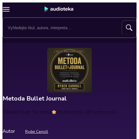
Metoda Bullet Journal
Délka
6 hodin 54 minut
Hodnocení
4.1
(8 hodnocení)
Autor
Ryder Carroll