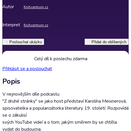
Autor
Knihcentrum.cz
Interpret
Knihcentrum.cz
Poslouchat ukázku
Přidat do oblíbených
Celý díl k poslechu zdarma
Přihlásit se a poslouchat
Popis
V nejnovějším díle podcastu
"Z druhé stránky" se jako host představí Karolína Meixnerová,
spisovatelka a popularizátorka literatury 19. století. Rozpovídá
se o zákulisí
svých YouTube videí a o tom, jakým směrem by se chtěla
vydat do budoucna.