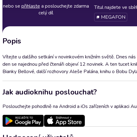
nebo se
přihlaste
a poslouchejte zdarma
Titul najdete ve sbí
celý díl
MEGAFON
Popis
Vítejte u dalšího setkání v novinkovém knižním světě. Dnes nás č
den se najednou před čtenáři objeví 12 novinek. A ten tucet kn
Bianky Bellové, další rozhovory Aleše Palána, knihu o Bobu Dyl
Jak audioknihu poslouchat?
Poslouchejte pohodlně na Android a iOs zařízeních v aplikaci A