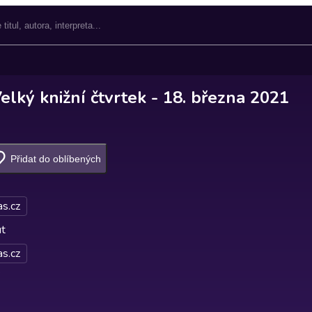
lký knižní čtvrtek - 18. března 2021
Přidat do oblíbených
s.cz
ut
s.cz