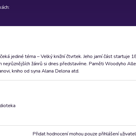
rkách
:
eká jediné téma – Velký knižní čtvrtek. Jeho jarní část startuje 1
ih nejrůznějších žánrů si dnes představíme. Paměti Woodyho Alle
anovi, kniho od syna Alana Delona atd.
udioteka
Přidat hodnocení mohou pouze přihlášení uživate