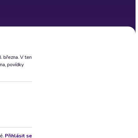
8. března. V ten
na, povídky
lé.
Přihlásit se