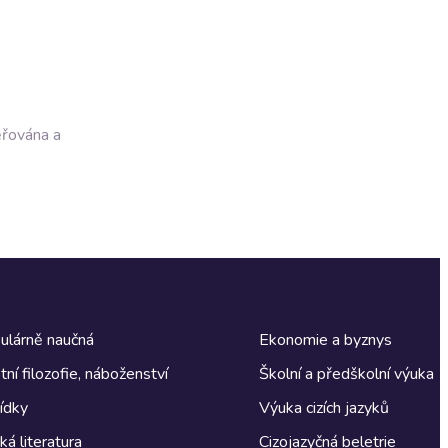
ěřována a
ulárně naučná
Ekonomie a byznys
tní filozofie, náboženství
Školní a předškolní výuka
ídky
Výuka cizích jazyků
á literatura
Cizojazyčná beletrie