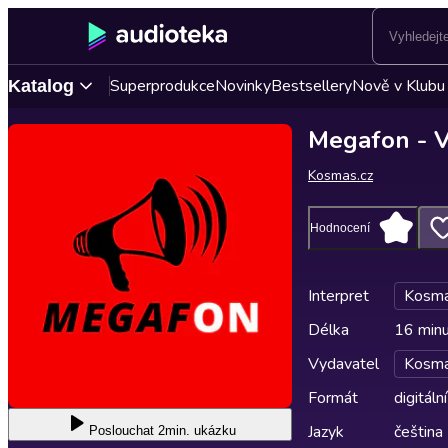
Superprodukce
Novinky
Bestsellery
Nově v Klubu
Katalog
Megafon - Ve
Kosmas.cz
Hodnocení
Interpret
Kosma
Délka
16 min
Vydavatel
Kosma
Formát
digitální
Jazyk
čeština
Poslouchat
2min. ukázku