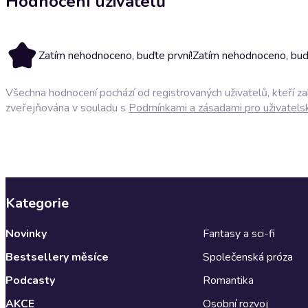
Hodnocení uživatelů
Zatím nehodnoceno, buďte první!
Zatím nehodnoceno, buďt
Všechna hodnocení pochází od registrovaných uživatelů, kteří z
zveřejňována v souladu s
Podmínkami a zásadami pro uživatels
Kategorie
Novinky
Fantasy a sci-fi
Bestsellery měsíce
Společenská próza
Podcasty
Romantika
AKCE
Osobní rozvoj