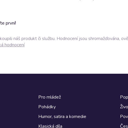
e první!
akoupili náš produkt či službu. Hodnocení jsou shromažďována, ov
ká hodnocení
Pro mládež
Pop
Pohádky
Živo
Humor, satira a komedie
Pov
Klasická díla
Česk