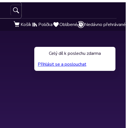
Košík
Polička
Oblíbené
Nedávno přehrávané
Celý díl k poslechu zdarma
Přihlásit se a poslouchat