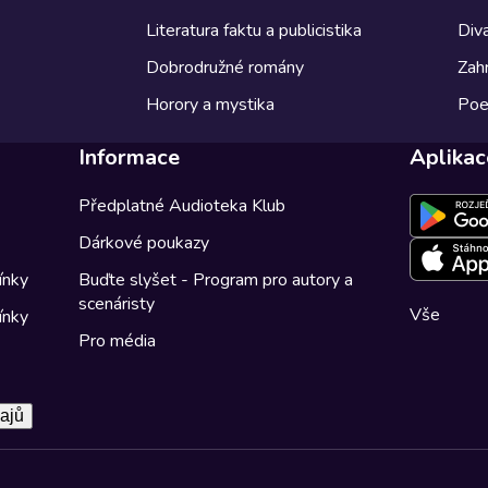
Literatura faktu a publicistika
Diva
Dobrodružné romány
Zahr
Horory a mystika
Poe
Informace
Aplikac
Předplatné Audioteka Klub
Dárkové poukazy
ínky
Buďte slyšet - Program pro autory a
scenáristy
Vše
ínky
Pro média
ajů