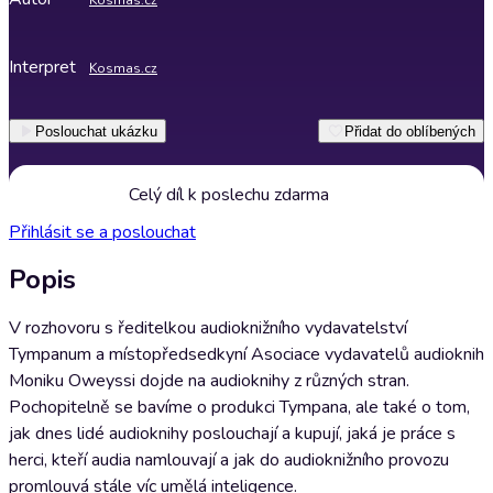
Kosmas.cz
Interpret
Kosmas.cz
Poslouchat ukázku
Přidat do oblíbených
Celý díl k poslechu zdarma
Přihlásit se a poslouchat
Popis
V rozhovoru s ředitelkou audioknižního vydavatelství
Tympanum a místopředsedkyní Asociace vydavatelů audioknih
Moniku Oweyssi dojde na audioknihy z různých stran.
Pochopitelně se bavíme o produkci Tympana, ale také o tom,
jak dnes lidé audioknihy poslouchají a kupují, jaká je práce s
herci, kteří audia namlouvají a jak do audioknižního provozu
promlouvá stále víc umělá inteligence.