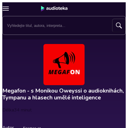
Megafon - s Monikou Oweyssi o audioknihách,
Tympanu a hlasech umělé inteligence
Délka
34 minut
Autor