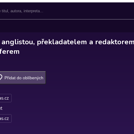
 anglistou, překladatelem a redaktore
ferem
Přidat do oblíbených
s.cz
ut
s.cz