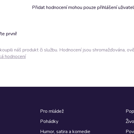
Přidat hodnocení mohou pouze přihlášení uživate
e první!
akoupili náš produkt či službu. Hodnocení jsou shromažďována, ov
ká hodnocení
Pro mládež
Pop
Pohádky
Živo
Humor, satira a komedie
Pov