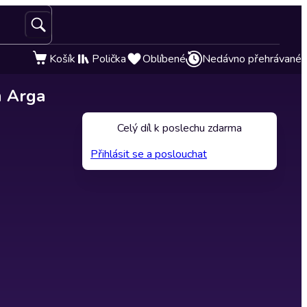
Košík
Polička
Oblíbené
Nedávno přehrávané
m Arga
Celý díl k poslechu zdarma
Přihlásit se a poslouchat