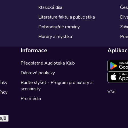
Klasická díla
Česk
Literatura faktu a publicistika
Diva
Dobrodružné romány
Zahr
Horory a mystika
Poe
Informace
Aplikac
Předplatné Audioteka Klub
Dárkové poukazy
ínky
Buďte slyšet - Program pro autory a
scenáristy
Vše
ínky
Pro média
ajů