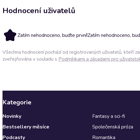
Hodnocení uživatelů
Zatím nehodnoceno, buďte první!
Zatím nehodnoceno, buďt
Všechna hodnocení pochází od registrovaných uživatelů, kteří z
zveřejňována v souladu s
Podmínkami a zásadami pro uživatels
Kategorie
Novinky
Fantasy a sci-fi
Bestsellery měsíce
Společenská próza
Podcasty
Romantika