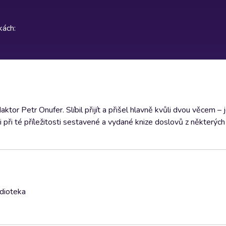
rkách
:
tor Petr Onufer. Slíbil přijít a přišel hlavně kvůli dvou věcem – 
 při té příležitosti sestavené a vydané knize doslovů z některýc
udioteka