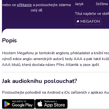
Jazyk
čeština
nebo se
přihlaste
a poslouchejte zdarma
celý díl
Titul najdete ve sbí
MEGAFON
Popis
Hostem Megafonu je tentokrát anglista, překladatel a knižní redak
výročí edice anglo-amerických autorů tedy AAA a pak také kvůli
AAA titulů, která dostala název Přes Atlantik a zase zpět.
Jak audioknihu poslouchat?
Poslouchejte pohodlně na Android a iOs zařízeních v aplikaci A