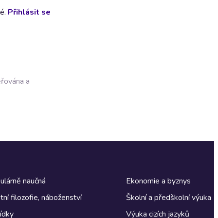
lé.
Přihlásit se
ěřována a
ulárně naučná
Ekonomie a byznys
tní filozofie, náboženství
Školní a předškolní výuka
ídky
Výuka cizích jazyků