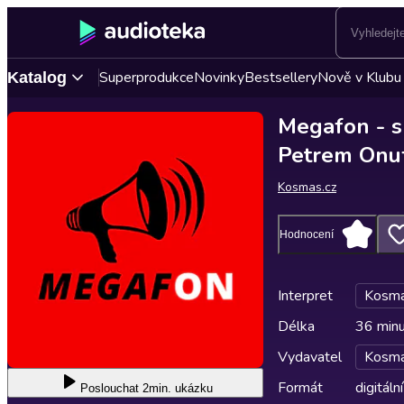
Superprodukce
Novinky
Bestsellery
Nově v Klubu
Katalog
Megafon - s
Petrem Onu
Kosmas.cz
Hodnocení
Interpret
Kosma
Délka
36 min
Vydavatel
Kosma
Formát
digitální
Poslouchat
2min. ukázku