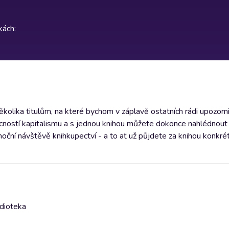
rkách
:
kolika titulům, na které bychom v záplavě ostatních rádi upozornil
cností kapitalismu a s jednou knihou můžete dokonce nahlédnout 
oční návštěvě knihkupectví - a to ať už půjdete za knihou konkrét
udioteka