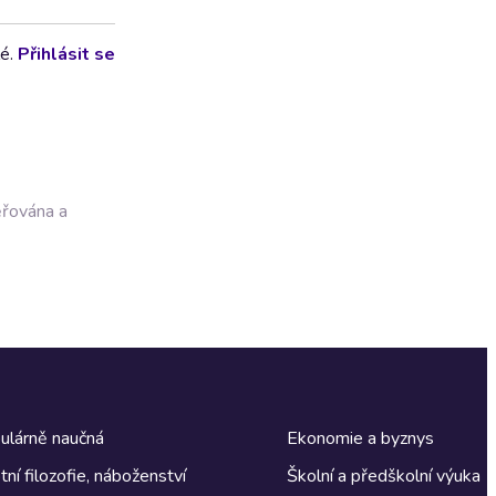
lé.
Přihlásit se
ěřována a
ulárně naučná
Ekonomie a byznys
tní filozofie, náboženství
Školní a předškolní výuka