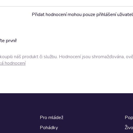
Přidat hodnocení mohou pouze přihlášení uživate
e první!
akoupili náš produkt či službu. Hodnocení jsou shromažďována, ov
ká hodnocení
Pro mládež
Pop
Pohádky
Živo