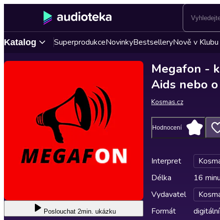
Superprodukce
Novinky
Bestsellery
Nově v Klubu
Katalog
Megafon - kn
Aids nebo o
Kosmas.cz
Hodnocení
Interpret
Kosma
Délka
16 min
Vydavatel
Kosma
Formát
digitální
Poslouchat
2min. ukázku