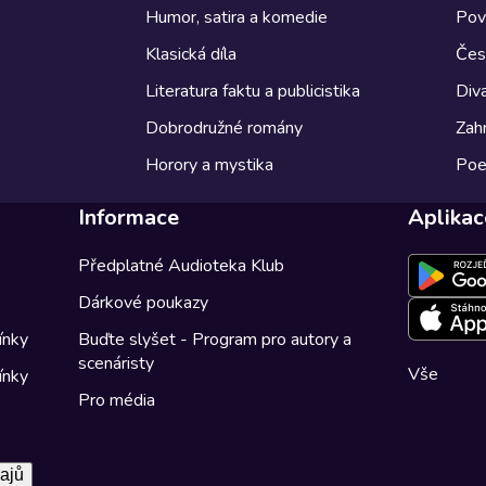
Humor, satira a komedie
Pov
Klasická díla
Česk
Literatura faktu a publicistika
Diva
Dobrodružné romány
Zahr
Horory a mystika
Poe
Informace
Aplikac
Předplatné Audioteka Klub
Dárkové poukazy
ínky
Buďte slyšet - Program pro autory a
scenáristy
Vše
ínky
Pro média
ajů