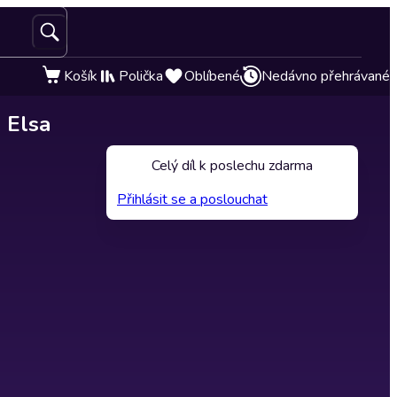
Košík
Polička
Oblíbené
Nedávno přehrávané
, Elsa
Celý díl k poslechu zdarma
Přihlásit se a poslouchat