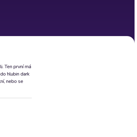
i. Ten první má
do hlubin dark
ní, nebo se