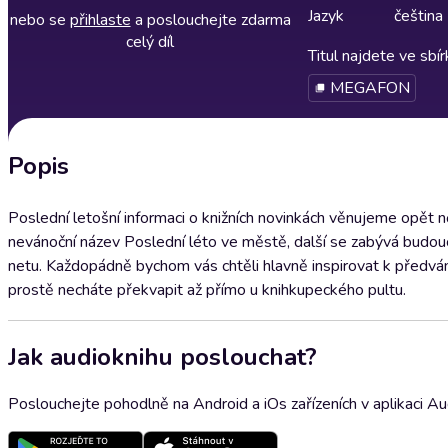
Jazyk
čeština
nebo se
přihlaste
a poslouchejte zdarma
celý díl
Titul najdete ve sbí
MEGAFON
Popis
Poslední letošní informaci o knižních novinkách věnujeme opět ně
nevánoční název Poslední léto ve městě, další se zabývá budou
netu. Každopádně bychom vás chtěli hlavně inspirovat k předván
prostě necháte překvapit až přímo u knihkupeckého pultu.
Jak audioknihu poslouchat?
Poslouchejte pohodlně na Android a iOs zařízeních v aplikaci A