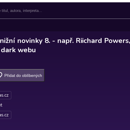
ižní novinky 8. - např. Riichard Powers
 dark webu
Přidat do oblíbených
s.cz
ut
s.cz