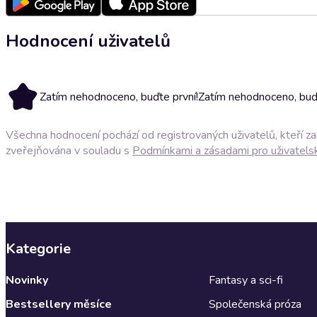
Hodnocení uživatelů
Zatím nehodnoceno, buďte první!
Zatím nehodnoceno, buďt
Všechna hodnocení pochází od registrovaných uživatelů, kteří z
zveřejňována v souladu s
Podmínkami a zásadami pro uživatels
Kategorie
Novinky
Fantasy a sci-fi
Bestsellery měsíce
Společenská próza