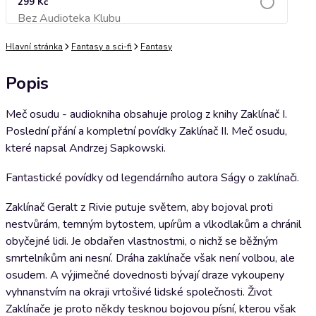
299 Kč
Bez Audioteka Klubu
Přidat do košíku
Hlavní stránka
Fantasy a sci-fi
Fantasy
Popis
Meč osudu - audiokniha obsahuje prolog z knihy Zaklínač I.
Poslední přání a kompletní povídky Zaklínač II. Meč osudu,
které napsal Andrzej Sapkowski.
Fantastické povídky od legendárního autora Ságy o zaklínači.
Zaklínač Geralt z Rivie putuje světem, aby bojoval proti
nestvůrám, temným bytostem, upírům a vlkodlakům a chránil
obyčejné lidi. Je obdařen vlastnostmi, o nichž se běžným
smrtelníkům ani nesní. Dráha zaklínače však není volbou, ale
osudem. A výjimečné dovednosti bývají draze vykoupeny
vyhnanstvím na okraji vrtošivé lidské společnosti. Život
Zaklínače je proto někdy tesknou bojovou písní, kterou však