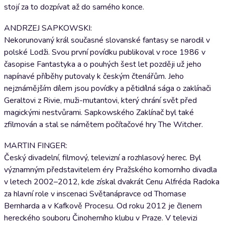
stojí za to dozpívat až do samého konce.
ANDRZEJ SAPKOWSKI:
Nekorunovaný král současné slovanské fantasy se narodil v
polské Lodži. Svou první povídku publikoval v roce 1986 v
časopise Fantastyka a o pouhých šest let později už jeho
napínavé příběhy putovaly k českým čtenářům. Jeho
nejznámějším dílem jsou povídky a pětidílná sága o zaklínači
Geraltovi z Rivie, muži-mutantovi, který chrání svět před
magickými nestvůrami. Sapkowského Zaklínač byl také
zfilmován a stal se námětem počítačové hry The Witcher.
MARTIN FINGER:
Český divadelní, filmový, televizní a rozhlasový herec. Byl
významným představitelem éry Pražského komorního divadla
v letech 2002–2012, kde získal dvakrát Cenu Alfréda Radoka
za hlavní role v inscenaci Světanápravce od Thomase
Bernharda a v Kafkově Procesu. Od roku 2012 je členem
hereckého souboru Činoherního klubu v Praze. V televizi