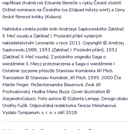
například ztvárnil roli Edvarda Beneše v cyklu České století.
Držitel nominace na Českého lva (Odpad město smrt) a Ceny
české filmové kritiky (Krásno).
Nahrávka vznikla podle knih Andrzeje Sapkowského Zaklínač
II. Meč osudu a Zaklínač I. Poslední přání vydaných
nakladatelstvím Leonardo v roce 2011. Copyright © Andrzej
Sapkowski,1988, 1993 (Zaklínač I. Poslední přání), 1992
(Zaklínač II. Meč osudu). Z polského originálu Saga o
wiedźminie II. Miecz przeznaczenia a Saga o wiedźminie I
Ostatnie życzenie přeložili Stanislav Komáreka Jiří Pilch.
Translation © Stanislav Komárek, Jiří Pilch, 1999, 2000.Čte
Martin Finger. RežieAlexandra Bauerová. Zvuk Jiří
Pochvalovský. Hudba Mario Buzzi. Cover illustration ©
AlejandroColucci. Foto autora © Elzbieta Lempp. Design obalu
Ondřej Fučík. Odpovědná redaktorka Tereza Melicharová.
Vydalo Tympanum, s. r. o. v září 2018.