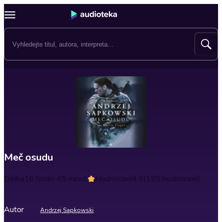
Meč osudu
Délka
16 hodin 45 minut
Hodnocení
4.9
(125 hodnocení)
Autor
Andrzej Sapkowski