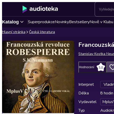
Superprodukce
Novinky
Bestsellery
Nově v Klubu
Katalog
Hlavní stránka
Česká literatura
Francouzská
Stanislav Kostka Ne
Hodnocení
5,0
Interpret
Vladi
Délka
8 hodin
Vydavatel
Mplus
Typ
Audiokn