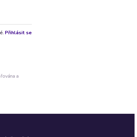
lé.
Přihlásit se
ěřována a