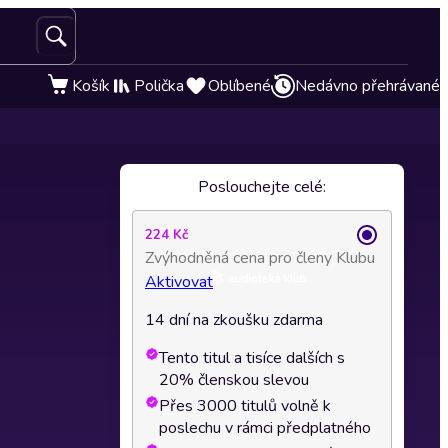
Košík
Polička
Oblíbené
Nedávno přehrávané
Poslouchejte celé:
224 Kč
Zvýhodněná cena pro členy Klubu
Aktivovat
14 dní na zkoušku zdarma
Tento titul a tisíce dalších s
20% členskou slevou
Přes 3000 titulů volně k
poslechu v rámci předplatného