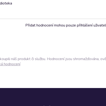
udioteka
Přidat hodnocení mohou pouze přihlášení uživate
akoupili náš produkt či službu. Hodnocení jsou shromažďována, ov
ká hodnocení