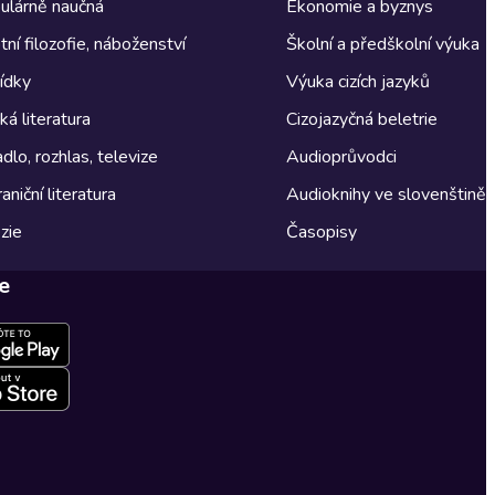
ulárně naučná
Ekonomie a byznys
tní filozofie, náboženství
Školní a předškolní výuka
ídky
Výuka cizích jazyků
á literatura
Cizojazyčná beletrie
dlo, rozhlas, televize
Audioprůvodci
aniční literatura
Audioknihy ve slovenštině
zie
Časopisy
e