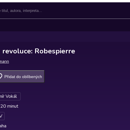
 revoluce: Robespierre
umann
Přidat do oblíbených
mír Vokál
 20 minut
V
iha