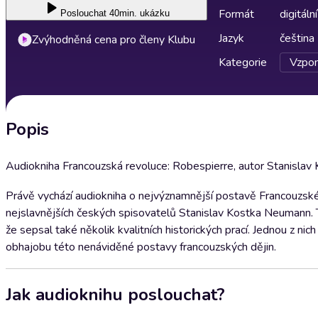
Formát
digitální
Poslouchat
40min. ukázku
Jazyk
čeština
Zvýhodněná cena pro členy Klubu
Kategorie
Vzpom
Popis
Audiokniha Francouzská revoluce: Robespierre, autor Stanislav
Právě vychází audiokniha o nejvýznamnější postavě Francouzské
nejslavnějších českých spisovatelů Stanislav Kostka Neumann. 
že sepsal také několik kvalitních historických prací. Jednou z ni
obhajobu této nenáviděné postavy francouzských dějin.
Jak audioknihu poslouchat?