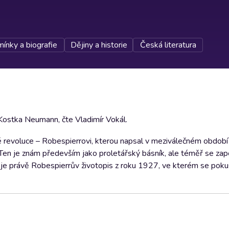
ínky a biografie
Dějiny a historie
Česká literatura
 Kostka Neumann, čte Vladimír Vokál.
 revoluce – Robespierrovi, kterou napsal v meziválečném období
Ten je znám především jako proletářský básník, ale téměř se zap
ch je právě Robespierrův životopis z roku 1927, ve kterém se pokus