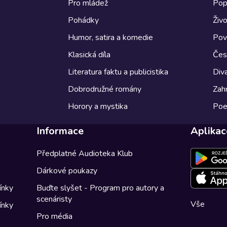
Pro mládež
Pop
Pohádky
Živo
Humor, satira a komedie
Pov
Klasická díla
Česk
Literatura faktu a publicistika
Diva
Dobrodružné romány
Zahr
Horory a mystika
Poe
Informace
Aplikac
Předplatné Audioteka Klub
Dárkové poukazy
ínky
Buďte slyšet - Program pro autory a
scenáristy
Vše
ínky
Pro média