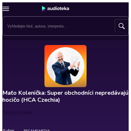
Maťo Kolenička: Super obchodníci nepredávajú
hocičo (HCA Czechia)
Délka
25 minut
Autor