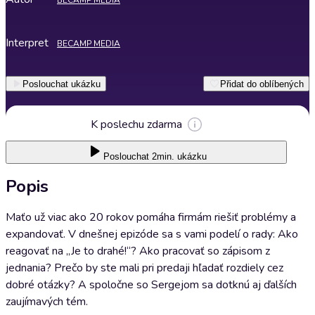
BECAMP MEDIA
Interpret
BECAMP MEDIA
Poslouchat ukázku
Přidat do oblíbených
K poslechu zdarma
Poslouchat
2min. ukázku
Popis
Maťo už viac ako 20 rokov pomáha firmám riešiť problémy a
expandovať. V dnešnej epizóde sa s vami podelí o rady: Ako
reagovať na „Je to drahé!“? Ako pracovať so zápisom z
jednania? Prečo by ste mali pri predaji hľadať rozdiely cez
dobré otázky? A spoločne so Sergejom sa dotknú aj ďalších
zaujímavých tém.