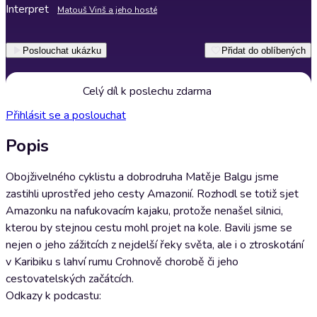
Interpret
Matouš Vinš a jeho hosté
Poslouchat ukázku
Přidat do oblíbených
Celý díl k poslechu zdarma
Přihlásit se a poslouchat
Popis
Obojživelného cyklistu a dobrodruha Matěje Balgu jsme
zastihli uprostřed jeho cesty Amazonií. Rozhodl se totiž sjet
Amazonku na nafukovacím kajaku, protože nenašel silnici,
kterou by stejnou cestu mohl projet na kole. Bavili jsme se
nejen o jeho zážitcích z nejdelší řeky světa, ale i o ztroskotání
v Karibiku s lahví rumu Crohnově chorobě či jeho
cestovatelských začátcích.
Odkazy k podcastu: