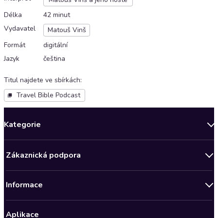
Délka
42 minut
Vydavatel
Matouš Vinš
Formát
digitální
Jazyk
čeština
Titul najdete ve sbírkách
:
Travel Bible Podcast
Kategorie
Novinky
Zákaznická podpora
Bestsellery měsíce
Obchodní podmínky
Podcasty
Informace
Zásady ochrany osobních údajů
AKCE
Předplatné Audioteka Klub
Audioteka Klub - Obchodní podmínky
Nově v Klubu
Aplikace