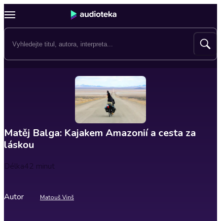
Matěj Balga: Kajakem Amazonií a cesta za
láskou
Délka
42 minut
Autor
Matouš Vinš