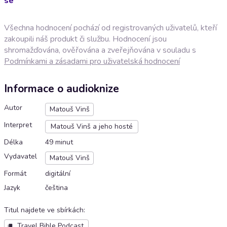
se
Všechna hodnocení pochází od registrovaných uživatelů, kteří
zakoupili náš produkt či službu. Hodnocení jsou
shromažďována, ověřována a zveřejňována v souladu s
Podmínkami a zásadami pro uživatelská hodnocení
Informace o audioknize
Autor
Matouš Vinš
Interpret
Matouš Vinš a jeho hosté
Délka
49 minut
Vydavatel
Matouš Vinš
Formát
digitální
Jazyk
čeština
Titul najdete ve sbírkách
:
Travel Bible Podcast