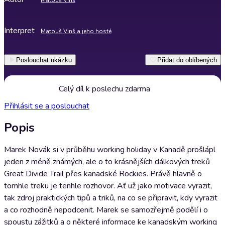
Matouš Vinš
Interpret
Matouš Vinš a jeho hosté
Poslouchat ukázku
Přidat do oblíbených
Celý díl k poslechu zdarma
Přihlásit se a poslouchat
Popis
Marek Novák si v průběhu working holiday v Kanadě prošlápl
jeden z méně známých, ale o to krásnějších dálkových treků
Great Divide Trail přes kanadské Rockies. Právě hlavně o
tomhle treku je tenhle rozhovor. Ať už jako motivace vyrazit,
tak zdroj praktických tipů a triků, na co se připravit, kdy vyrazit
a co rozhodně nepodcenit. Marek se samozřejmě podělí i o
spoustu zážitků a o některé informace ke kanadským working